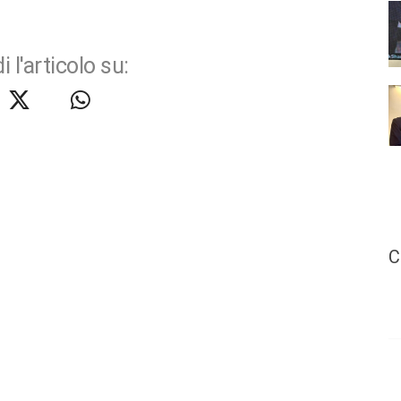
i l'articolo su:
C