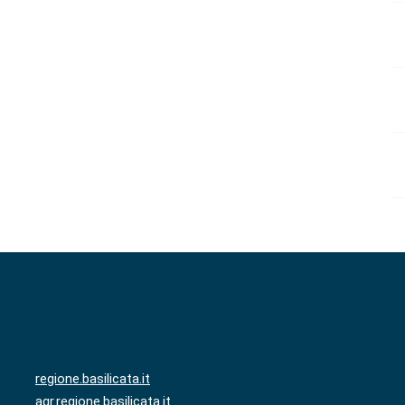
regione.basilicata.it
agr.regione.basilicata.it