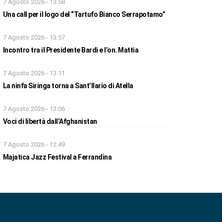
7 Agosto 2026 - 13:58
Una call per il logo del “Tartufo Bianco Serrapotamo”
7 Agosto 2026 - 13:57
Incontro tra il Presidente Bardi e l’on. Mattia
7 Agosto 2026 - 13:11
La ninfa Siringa torna a Sant’Ilario di Atella
7 Agosto 2026 - 13:06
Voci di libertà dall’Afghanistan
7 Agosto 2026 - 12:49
Majatica Jazz Festival a Ferrandina