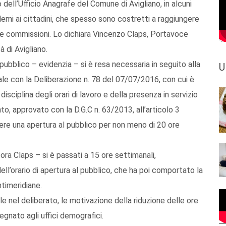
o dell’Ufficio Anagrafe del Comune di Avigliano, in alcuni
oblemi ai cittadini, che spesso sono costretti a raggiungere
prie commissioni. Lo dichiara Vincenzo Claps, Portavoce
à di Avigliano.
 pubblico – evidenzia – si è resa necessaria in seguito alla
U
ale con la Deliberazione n. 78 del 07/07/2016, con cui è
ciplina degli orari di lavoro e della presenza in servizio
, approvato con la D.G.C n. 63/2013, all’articolo 3
ere una apertura al pubblico per non meno di 20 ore
ora Claps – si è passati a 15 ore settimanali,
ll’orario di apertura al pubblico, che ha poi comportato la
ntimeridiane.
 nel deliberato, le motivazione della riduzione delle ore
egnato agli uffici demografici.