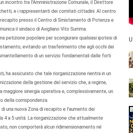
 un incontro tra l'Amministrazione Comunale, il Direttore
hetti, e i rappresentanti dei comitati cittadini. Al centro
di recapito presso il Centro di Smistamento di Potenza e
comunica il sindaco di Avigliano Vito Summa.
 una petizione popolare per scongiurare qualsiasi ipotesi di
U
istamento, evitando un trasferimento che agli occhi dei
smantellamento di un servizio fondamentali dalle forti
ti, ha assicurato che tale riorganizzazione rientra in un
mizzazione della gestione del servizio che, a regime,
na maggiore sinergia operativa e, complessivamente, un
to della corrispondenza.
e di una nuova Zona di recapito e l'aumento dei
da 4 a 5 unità. La riorganizzazione che attualmente
ecisato, non comporterà alcun ridimensionamento né