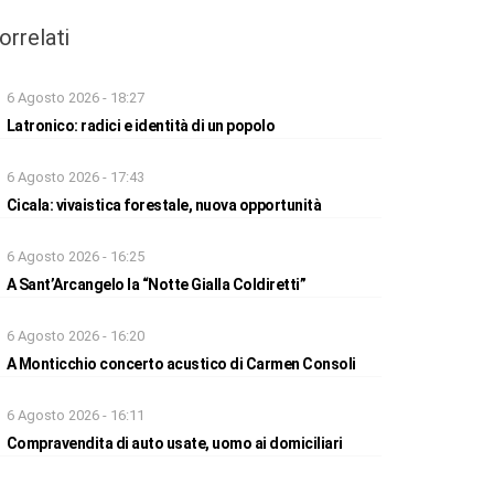
orrelati
6 Agosto 2026 - 18:27
Latronico: radici e identità di un popolo
6 Agosto 2026 - 17:43
Cicala: vivaistica forestale, nuova opportunità
6 Agosto 2026 - 16:25
A Sant’Arcangelo la “Notte Gialla Coldiretti”
6 Agosto 2026 - 16:20
A Monticchio concerto acustico di Carmen Consoli
6 Agosto 2026 - 16:11
Compravendita di auto usate, uomo ai domiciliari