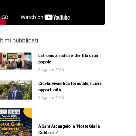
ltimi pubblicati
Latronico: radici e identità di un
popolo
6 Agosto 2026
Cicala: vivaistica forestale, nuova
opportunità
6 Agosto 2026
A Sant’Arcangelo la “Notte Gialla
Coldiretti”