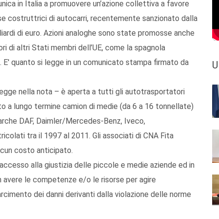
’unica in Italia a promuovere un’azione collettiva a favore
ase costruttrici di autocarri, recentemente sanzionato dalla
iardi di euro. Azioni analoghe sono state promosse anche
ri di altri Stati membri dell’UE, come la spagnola
. E' quanto si legge in un comunicato stampa firmato da
U
egge nella nota – è aperta a tutti gli autotrasportatori
to a lungo termine camion di medie (da 6 a 16 tonnellate)
 marche DAF, Daimler/Mercedes-Benz, Iveco,
lati tra il 1997 al 2011. Gli associati di CNA Fita
lcun costo anticipato.
’accesso alla giustizia delle piccole e medie aziende ed in
on avere le competenze e/o le risorse per agire
arcimento dei danni derivanti dalla violazione delle norme