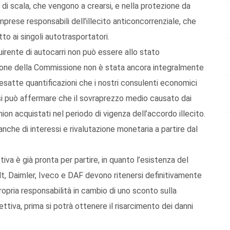
 di scala, che vengono a crearsi, e nella protezione da
mprese responsabili dell’illecito anticoncorrenziale, che
o ai singoli autotrasportatori.
irente di autocarri non può essere allo stato
ione della Commissione non è stata ancora integralmente
ù esatte quantificazioni che i nostri consulenti economici
 si può affermare che il sovraprezzo medio causato dai
mion acquistati nel periodo di vigenza dell’accordo illecito.
nche di interessi e rivalutazione monetaria a partire dal
ettiva è già pronta per partire, in quanto l’esistenza del
t, Daimler, Iveco e DAF devono ritenersi definitivamente
ria responsabilità in cambio di uno sconto sulla
lettiva, prima si potrà ottenere il risarcimento dei danni