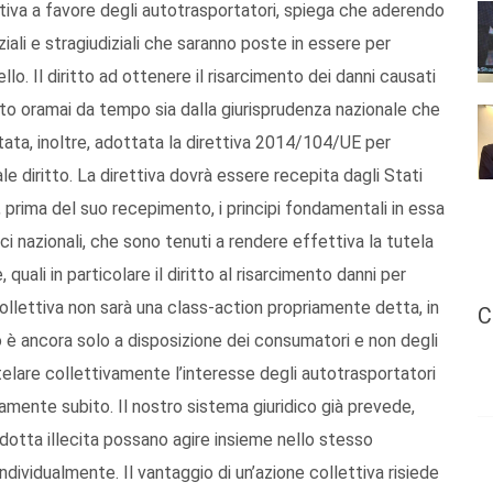
iativa a favore degli autotrasportatori, spiega che aderendo
iziali e stragiudiziali che saranno poste in essere per
llo. Il diritto ad ottenere il risarcimento dei danni causati
to oramai da tempo sia dalla giurisprudenza nazionale che
ata, inoltre, adottata la direttiva 2014/104/UE per
tale diritto. La direttiva dovrà essere recepita dagli Stati
prima del suo recepimento, i principi fondamentali in essa
ci nazionali, che sono tenuti a rendere effettiva la tutela
quali in particolare il diritto al risarcimento danni per
collettiva non sarà una class-action propriamente detta, in
C
è ancora solo a disposizione dei consumatori e non degli
utelare collettivamente l’interesse degli autotrasportatori
vamente subito. Il nostro sistema giuridico già prevede,
dotta illecita possano agire insieme nello stesso
dividualmente. Il vantaggio di un’azione collettiva risiede