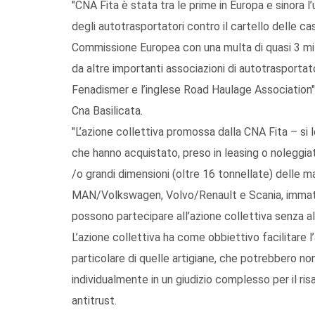
"CNA Fita è stata tra le prime in Europa e sinora l
degli autotrasportatori contro il cartello delle c
Commissione Europea con una multa di quasi 3 mil
da altre importanti associazioni di autotrasportato
Fenadismer e l’inglese Road Haulage Association"
Cna Basilicata.
"L’azione collettiva promossa dalla CNA Fita – si l
che hanno acquistato, preso in leasing o noleggia
/o grandi dimensioni (oltre 16 tonnellate) delle
MAN/Volkswagen, Volvo/Renault e Scania, immatrico
possono partecipare all’azione collettiva senza a
L’azione collettiva ha come obbiettivo facilitare l
particolare di quelle artigiane, che potrebbero n
individualmente in un giudizio complesso per il ris
antitrust.