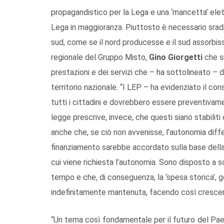
propagandistico per la Lega e una ‘mancetta’ elett
Lega in maggioranza. Piuttosto è necessario sradi
sud, come se il nord producesse e il sud assorbisse
regionale del Gruppo Misto,
Gino Giorgetti
che si
prestazioni e dei servizi che – ha sottolineato – 
territorio nazionale. “I LEP – ha evidenziato il consig
tutti i cittadini e dovrebbero essere preventivament
legge prescrive, invece, che questi siano stabili
anche che, se ciò non avvenisse, l’autonomia dif
finanziamento sarebbe accordato sulla base della 
cui viene richiesta l’autonomia. Sono disposto a 
tempo e che, di conseguenza, la ‘spesa storica’, g
indefinitamente mantenuta, facendo così crescere 
“Un tema così fondamentale per il futuro del Paes