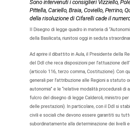
Sono intervenuti i consiglieri Vizziello, Poles
Pittella, Cariello, Braia, Coviello, Perrino, 
della risoluzione di Cifarelli cade il numer
Il Disegno di legge quadro in materia di “Autonomia
della Basilicata, riunitosi oggi in seduta straordina
Ad aprire il dibattito in Aula, il Presidente della Re
del Ddl che reca disposizioni per l’attuazione del
(articolo 116, terzo comma, Costituzione). Con qu
generali per l’attribuzione alle Regioni a statuto or
autonomia” e le “relative modalità procedurali di 
fulcro del disegno di legge Calderoli, ministro per g
delle prestazioni). In particolare, con il Ddl si stab
civili e sociali che devono essere garantiti su tutt
subordinatamente alla determinazione dei livelli e