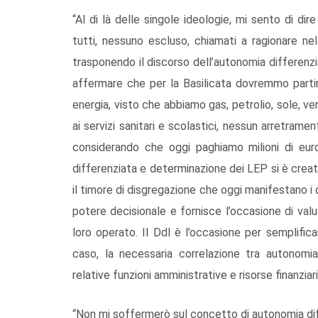
“Al di là delle singole ideologie, mi sento di di
tutti, nessuno escluso, chiamati a ragionare nell
trasponendo il discorso dell’autonomia differenz
affermare che per la Basilicata dovremmo partire
energia, visto che abbiamo gas, petrolio, sole, v
ai servizi sanitari e scolastici, nessun arretramen
considerando che oggi paghiamo milioni di euro
differenziata e determinazione dei LEP si è creat
il timore di disgregazione che oggi manifestano i 
potere decisionale e fornisce l’occasione di valut
loro operato. Il Ddl è l’occasione per semplifi
caso, la necessaria correlazione tra autonomia 
relative funzioni amministrative e risorse finanzia
“Non mi soffermerò sul concetto di autonomia di