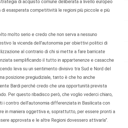
strategia di acquisto comune deliberata a livello europeo
di esasperata competitività le regioni più piccole e più
olto molto serio e credo che non serva a nessuno
stivo la vicenda dell’autonomia per obiettivi politici di
zzazione al contrario di chi si mette a fare barricate
enziata semplificando il tutto in appartenenze e casacche
facendo leva su un sentimento divisivo tra Sud e Nord del
una posizione pregiudiziale, tanto è che ho anche
dente Bardi perché credo che una opportunità prevista
ndo. Per questo ribadisco però, che voglio vederci chiaro,
ti i contro dell’autonomia differenziata in Basilicata con
are in maniera oggettiva e, soprattutto, per essere pronti a
ere approvata e le altre Regioni dovessero attivarla”.