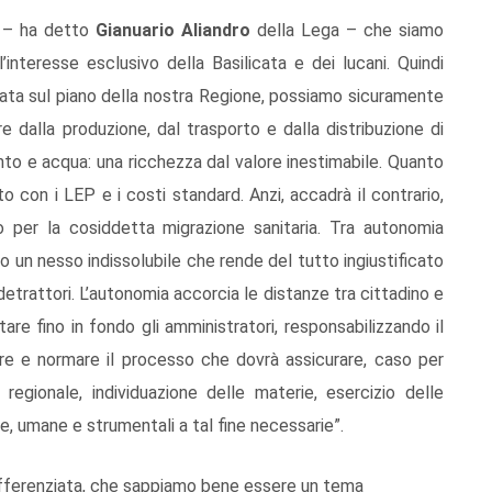
re – ha detto
Gianuario
Aliandro
della Lega – che siamo
’interesse esclusivo della Basilicata e dei lucani. Quindi
iata sul piano della nostra Regione, possiamo sicuramente
 dalla produzione, dal trasporto e dalla distribuzione di
ento e acqua: una ricchezza dal valore inestimabile. Quanto
to con i LEP e i costi standard. Anzi, accadrà il contrario,
 per la cosiddetta migrazione sanitaria. Tra autonomia
o un nesso indissolubile che rende del tutto ingiustificato
detrattori. L’autonomia accorcia le distanze tra cittadino e
are fino in fondo gli amministratori, responsabilizzando il
care e normare il processo che dovrà assicurare, caso per
regionale, individuazione delle materie, esercizio delle
rie, umane e strumentali a tal fine necessarie”.
fferenziata, che sappiamo bene essere un tema