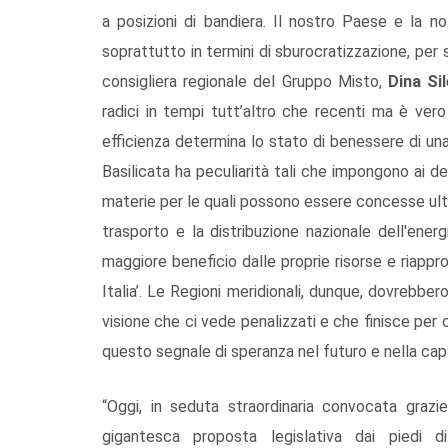
a posizioni di bandiera. Il nostro Paese e la n
soprattutto in termini di sburocratizzazione, per 
consigliera regionale del Gruppo Misto,
Dina Si
radici in tempi tutt’altro che recenti ma è ver
efficienza determina lo stato di benessere di una
Basilicata ha peculiarità tali che impongono ai dec
materie per le quali possono essere concesse ulter
trasporto e la distribuzione nazionale dell'ener
maggiore beneficio dalle proprie risorse e riappr
Italia’. Le Regioni meridionali, dunque, dovrebbe
visione che ci vede penalizzati e che finisce per 
questo segnale di speranza nel futuro e nella capa
“Oggi, in seduta straordinaria convocata grazi
gigantesca proposta legislativa dai piedi di