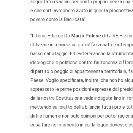
acquistato i vaccini per conto proprio, senza una 
e che sorti avrebbero avuto in questa prospettiva 
povere come la Basilicata”.
“Il tema – ha detto
Mario
Polese
di Iv-RE – è m
utilizzare in maniera un po’ raffazzonato e intempe
basso cabotaggio. Ed eviterei anche la strumentali
ideologiche e politiche contro l’autonomia differ
di partito o peggio di appartenenza territoriale, 
Paese. Voglio specificare, inoltre, che non ho alc
apprezzato le prime posizioni espresse dal presi
dalla nostra Costituzione vada indagata fino in fo
mettendo sul piatto della bilancia tutti i pro e tut
dati e numeri e non solo opinioni per poter ragion
cosa fare nel momento in cui la legge dovesse ess