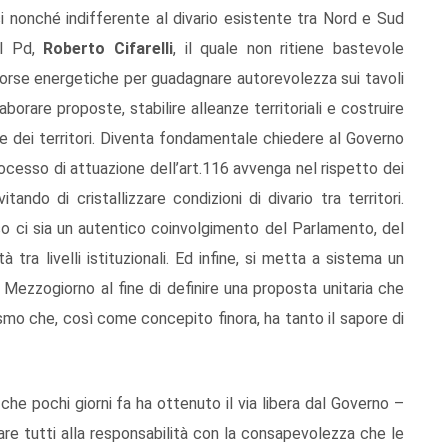
ci nonché indifferente al divario esistente tra Nord e Sud
el Pd,
Roberto Cifarelli
, il quale non ritiene bastevole
risorse energetiche per guadagnare autorevolezza sui tavoli
rare proposte, stabilire alleanze territoriali e costruire
ale dei territori. Diventa fondamentale chiedere al Governo
rocesso di attuazione dell’art.116 avvenga nel rispetto dei
vitando di cristallizzare condizioni di divario tra territori.
rso ci sia un autentico coinvolgimento del Parlamento, del
 tra livelli istituzionali. Ed infine, si metta a sistema un
 Mezzogiorno al fine di definire una proposta unitaria che
lismo che, così come concepito finora, ha tanto il sapore di
 che pochi giorni fa ha ottenuto il via libera dal Governo –
e tutti alla responsabilità con la consapevolezza che le