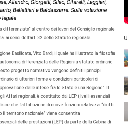
e, Aliandro, Giorgetti, Sileo, Cifarelli, Leggieri,
Quarto, Bellettieri e Baldassarre. Sulla votazione
o legale
 differenziata” al centro dei lavori del Consiglio regionale
U
ria, ai sensi dell’art. 32 dello Statuto regionale.
gione Basilicata, Vito Bardi, il quale ha illustrato la filosofia
l’autonomia differenziata delle Regioni a statuto ordinario
esto progetto normativo vengono definiti i principi
dinario di ulteriori forme e condizioni particolari di
approvazione delle intese fra lo Stato e una Regione”. Il
li Affari regionali, è costituito dai LEP (livelli essenziali
ilisce che l’attribuzione di nuove funzioni relative ai “diritti
o il territorio nazionale” viene consentita
ssenziali delle prestazioni (LEP) da parte della Cabina di