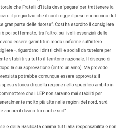
orale che Fratelli d’Italia deve ‘pagare’ per trattenere la
care il pregiudizio che il nord regge il peso economico del
 gran parte delle risorse”. Così ha esordito il consigliere
 è poi soffermato, tra l’altro, sui livelli essenziali delle
devono essere garantiti in modo uniforme sull’intero
liere -, riguardano i diritti civili e sociali da tutelare per
e stabiliti su tutto il territorio nazionale. Il disegno di
ti dopo la sua approvazione (entro un anno). Ma prevede
ferenziata potrebbe comunque essere approvata: il
spesa storica di quella regione nello specifico ambito in
scommettere che i LEP non saranno mai stabiliti per
eneralmente molto più alta nelle regioni del nord, sarà
ancora il divario tra nord e sud”.
e e della Basilicata chiama tutti alla responsabilità e non