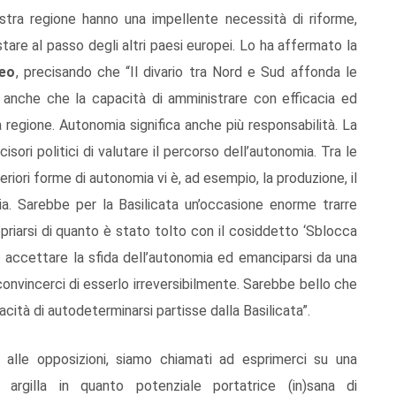
ostra regione hanno una impellente necessità di riforme,
stare al passo degli altri paesi europei. Lo ha affermato la
leo
, precisando che “Il divario tra Nord e Sud affonda le
o anche che la capacità di amministrare con efficacia ed
 regione. Autonomia significa anche più responsabilità. La
isori politici di valutare il percorso dell’autonomia. Tra le
iori forme di autonomia vi è, ad esempio, la produzione, il
gia. Sarebbe per la Basilicata un’occasione enorme trarre
opriarsi di quanto è stato tolto con il cosiddetto ‘Sblocca
ro accettare la sfida dell’autonomia ed emanciparsi da una
convincerci di esserlo irreversibilmente. Sarebbe bello che
cità di autodeterminarsi partisse dalla Basilicata”.
e alle opposizioni, siamo chiamati ad esprimerci su una
 argilla in quanto potenziale portatrice (in)sana di