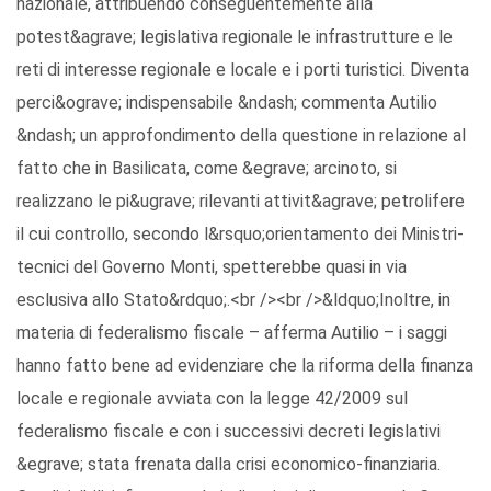
nazionale, attribuendo conseguentemente alla
potest&agrave; legislativa regionale le infrastrutture e le
reti di interesse regionale e locale e i porti turistici. Diventa
perci&ograve; indispensabile &ndash; commenta Autilio
&ndash; un approfondimento della questione in relazione al
fatto che in Basilicata, come &egrave; arcinoto, si
realizzano le pi&ugrave; rilevanti attivit&agrave; petrolifere
il cui controllo, secondo l&rsquo;orientamento dei Ministri-
tecnici del Governo Monti, spetterebbe quasi in via
esclusiva allo Stato&rdquo;.<br /><br />&ldquo;Inoltre, in
materia di federalismo fiscale – afferma Autilio – i saggi
hanno fatto bene ad evidenziare che la riforma della finanza
locale e regionale avviata con la legge 42/2009 sul
federalismo fiscale e con i successivi decreti legislativi
&egrave; stata frenata dalla crisi economico-finanziaria.