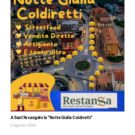
A Sant’Arcangelo la “Notte Gialla Coldiretti”
6 Agosto 2026