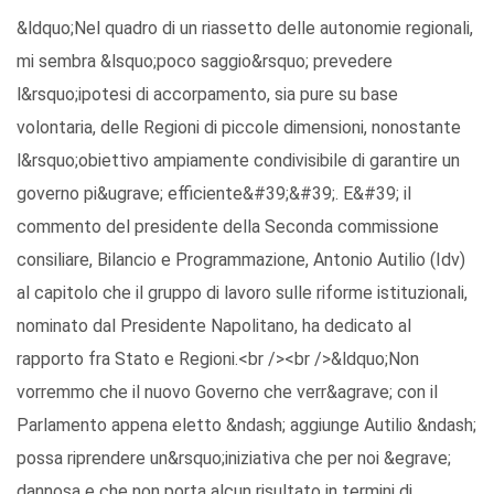
&ldquo;Nel quadro di un riassetto delle autonomie regionali,
mi sembra &lsquo;poco saggio&rsquo; prevedere
l&rsquo;ipotesi di accorpamento, sia pure su base
volontaria, delle Regioni di piccole dimensioni, nonostante
l&rsquo;obiettivo ampiamente condivisibile di garantire un
governo pi&ugrave; efficiente&#39;&#39;. E&#39; il
commento del presidente della Seconda commissione
consiliare, Bilancio e Programmazione, Antonio Autilio (Idv)
al capitolo che il gruppo di lavoro sulle riforme istituzionali,
nominato dal Presidente Napolitano, ha dedicato al
rapporto fra Stato e Regioni.<br /><br />&ldquo;Non
vorremmo che il nuovo Governo che verr&agrave; con il
Parlamento appena eletto &ndash; aggiunge Autilio &ndash;
possa riprendere un&rsquo;iniziativa che per noi &egrave;
dannosa e che non porta alcun risultato in termini di