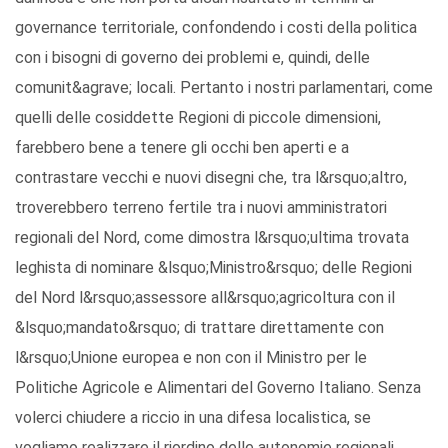
governance territoriale, confondendo i costi della politica
con i bisogni di governo dei problemi e, quindi, delle
comunit&agrave; locali. Pertanto i nostri parlamentari, come
quelli delle cosiddette Regioni di piccole dimensioni,
farebbero bene a tenere gli occhi ben aperti e a
contrastare vecchi e nuovi disegni che, tra l&rsquo;altro,
troverebbero terreno fertile tra i nuovi amministratori
regionali del Nord, come dimostra l&rsquo;ultima trovata
leghista di nominare &lsquo;Ministro&rsquo; delle Regioni
del Nord l&rsquo;assessore all&rsquo;agricoltura con il
&lsquo;mandato&rsquo; di trattare direttamente con
l&rsquo;Unione europea e non con il Ministro per le
Politiche Agricole e Alimentari del Governo Italiano. Senza
volerci chiudere a riccio in una difesa localistica, se
vogliamo realizzare il riordino delle autonomie regionali