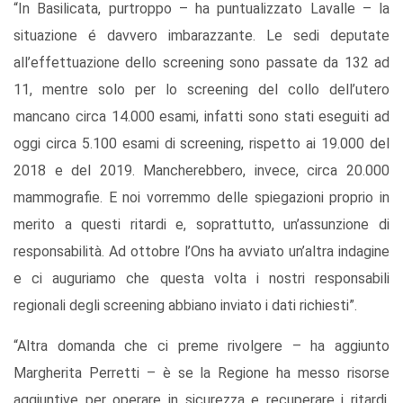
“In Basilicata, purtroppo – ha puntualizzato Lavalle – la
situazione é davvero imbarazzante. Le sedi deputate
all’effettuazione dello screening sono passate da 132 ad
11, mentre solo per lo screening del collo dell’utero
mancano circa 14.000 esami, infatti sono stati eseguiti ad
oggi circa 5.100 esami di screening, rispetto ai 19.000 del
2018 e del 2019. Mancherebbero, invece, circa 20.000
mammografie. E noi vorremmo delle spiegazioni proprio in
merito a questi ritardi e, soprattutto, un’assunzione di
responsabilità. Ad ottobre l’Ons ha avviato un’altra indagine
e ci auguriamo che questa volta i nostri responsabili
regionali degli screening abbiano inviato i dati richiesti”.
“Altra domanda che ci preme rivolgere – ha aggiunto
Margherita Perretti – è se la Regione ha messo risorse
aggiuntive per operare in sicurezza e recuperare i ritardi.