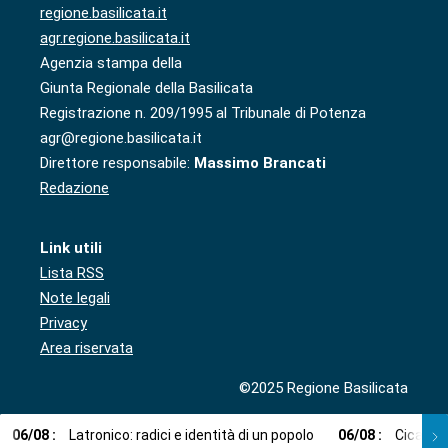
regione.basilicata.it
agr.regione.basilicata.it
Agenzia stampa della
Giunta Regionale della Basilicata
Registrazione n. 209/1995 al Tribunale di Potenza
agr@regione.basilicata.it
Direttore responsabile:
Massimo Brancati
Redazione
Link utili
Lista RSS
Note legali
Privacy
Area riservata
©2025 Regione Basilicata
06
/
08
:
Latronico: radici e identità di un popolo
06
/
08
:
Cicala: 