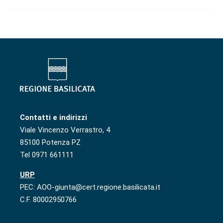
Contatti e indirizzi
Viale Vincenzo Verrastro, 4
85100 Potenza PZ
Tel 0971 661111
URP
PEC: AOO-giunta@cert.regione.basilicata.it
C.F. 80002950766