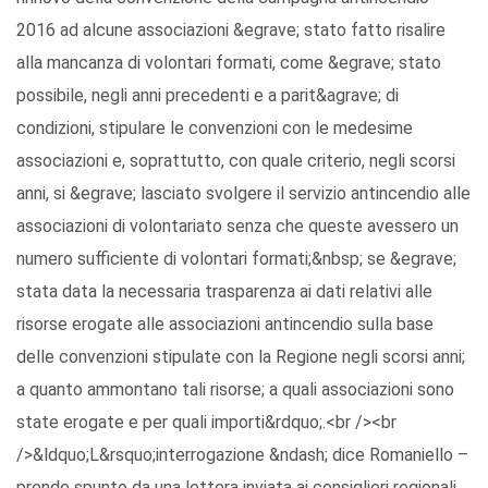
2016 ad alcune associazioni &egrave; stato fatto risalire
alla mancanza di volontari formati, come &egrave; stato
possibile, negli anni precedenti e a parit&agrave; di
condizioni, stipulare le convenzioni con le medesime
associazioni e, soprattutto, con quale criterio, negli scorsi
anni, si &egrave; lasciato svolgere il servizio antincendio alle
associazioni di volontariato senza che queste avessero un
numero sufficiente di volontari formati;&nbsp; se &egrave;
stata data la necessaria trasparenza ai dati relativi alle
risorse erogate alle associazioni antincendio sulla base
delle convenzioni stipulate con la Regione negli scorsi anni;
a quanto ammontano tali risorse; a quali associazioni sono
state erogate e per quali importi&rdquo;.<br /><br
/>&ldquo;L&rsquo;interrogazione &ndash; dice Romaniello –
prende spunto da una lettera inviata ai consiglieri regionali