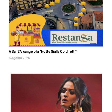
A Sant’Arcangelo la “Notte Gialla Coldiretti”
6 Agosto 2026