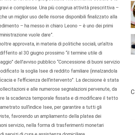
 gravi e complesse. Una più congrua attività prescrittiva –
e un miglior uso delle risorse disponibili finalizzato alla
vedimento – ha messo in chiaro Leono – è uno dei primi
ministrazione vuole dare”.
oltre approvata, in materia di politiche sociali, un’altra
ifferito al 30 giugno prossimo “il termine utile di
gio” dell’avviso pubblico “Concessione di buoni servizio
odificato la soglia Isee di reddito familiare (innalzandola
fficacia e l’efficienza dell’intervento”. La decisione è stata
 sollecitazioni e alle numerose segnalazioni pervenute, da
C
ire la scadenza temporale fissata e di modificare il tetto
ametrato sull’indice Isee, per garantire a tutti gli
previste, favorendo un ampliamento della platea dei
oni servizio, nella forma di trasferimenti monetari
i servizi di cura e assistenza domiciliare.