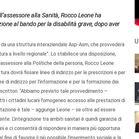
ll’assessore alla Sanità, Rocco Leone ha
azione al bando per la disabilità grave, dopo aver
U
io da una struttura interaziendale Asp-Asm, che provvederà
ura a livello regionale”. Lo stabilisce una disposizione,
l’assessore alla Politiche della persona, Rocco Leone.
ra dovrà fissare linee di indirizzo per le prescrizioni e per
nee di indirizzo per l’informazione e per la formazione dei
escrittori. “Abbiamo previsto tale provvedimento –
i i cittadini lucani l’omogeneo accesso alle prestazioni di
stazione è tale – aggiunge Leone – se oltre ad essere
e. L’integrazione tra ambiti sanitari è quindi garanzia di
ini e ci consentirà di rispondere in maniera più opportuna
 fine di favorire il più possibile l’inserimento sociale e la