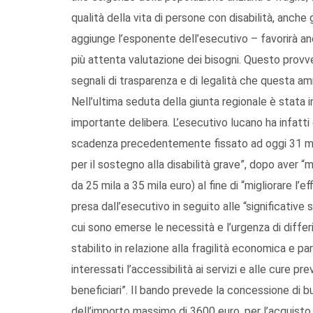
qualità della vita di persone con disabilità, anche
aggiunge l’esponente dell’esecutivo – favorirà anch
più attenta valutazione dei bisogni. Questo prov
segnali di trasparenza e di legalità che questa am
Nell’ultima seduta della giunta regionale è stata in
importante delibera. L’esecutivo lucano ha infatti d
scadenza precedentemente fissato ad oggi 31 mag
per il sostegno alla disabilità grave”, dopo aver “m
da 25 mila a 35 mila euro) al fine di “migliorare l’e
presa dall’esecutivo in seguito alle “significative
cui sono emerse le necessità e l’urgenza di differ
stabilito in relazione alla fragilità economica e par
interessati l’accessibilità ai servizi e alle cure 
beneficiari”. Il bando prevede la concessione di bu
dell’importo massimo di 3600 euro, per l’acquisto d