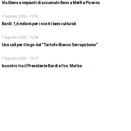
Via libera a impianti di accumulo Bess a Melfi e Picerno
7 Agosto 2026 - 15:59
Bardi: 1,6 milioni per i nostri beni culturali
7 Agosto 2026 - 13:58
Una call per il logo del “Tartufo Bianco Serrapotamo”
7 Agosto 2026 - 13:57
Incontro tra il Presidente Bardi e l’on. Mattia