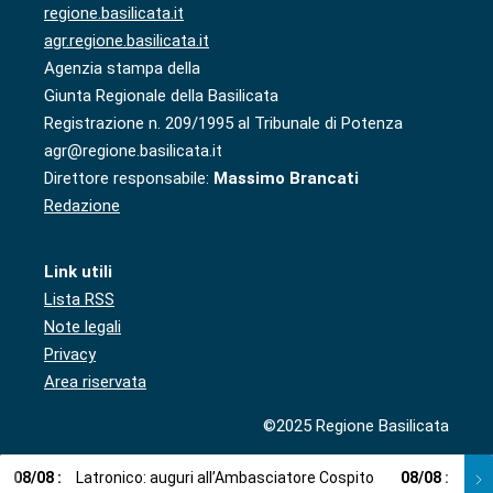
regione.basilicata.it
agr.regione.basilicata.it
Agenzia stampa della
Giunta Regionale della Basilicata
Registrazione n. 209/1995 al Tribunale di Potenza
agr@regione.basilicata.it
Direttore responsabile:
Massimo Brancati
Redazione
Link utili
Lista RSS
Note legali
Privacy
Area riservata
©2025 Regione Basilicata
08
/
08
:
Latronico: auguri all’Ambasciatore Cospito
08
/
08
:
Cosp