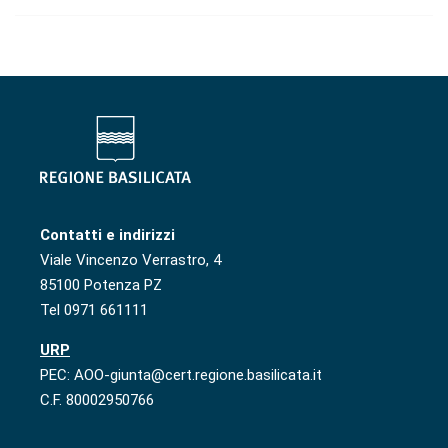
Contatti e indirizzi
Viale Vincenzo Verrastro, 4
85100 Potenza PZ
Tel 0971 661111
URP
PEC: AOO-giunta@cert.regione.basilicata.it
C.F. 80002950766