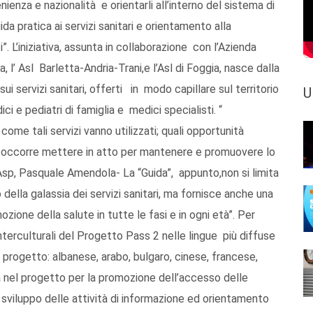
nienza e nazionalità e orientarli all’interno del sistema di
da pratica ai servizi sanitari e orientamento alla
. L’iniziativa, assunta in collaborazione con l’Azienda
, l’ Asl Barletta-Andria-Trani,e l’Asl di Foggia, nasce dalla
ui servizi sanitari, offerti in modo capillare sul territorio
U
ici e pediatri di famiglia e medici specialisti. “
me tali servizi vanno utilizzati; quali opportunità
ive occorre mettere in atto per mantenere e promuovere lo
 Asp, Pasquale Amendola- La “Guida”, appunto,non si limita
della galassia dei servizi sanitari, ma fornisce anche una
ozione della salute in tutte le fasi e in ogni età”. Per
nterculturali del Progetto Pass 2 nelle lingue più diffuse
l progetto: albanese, arabo, bulgaro, cinese, francese,
ntra nel progetto per la promozione dell’accesso delle
o sviluppo delle attività di informazione ed orientamento