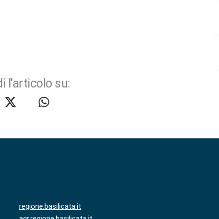
i l'articolo su:
regione.basilicata.it
agr.regione.basilicata.it