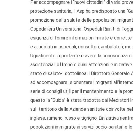
Per accompagnare i “nuovi cittadini” di varia prove
protezione sanitaria, l’ Asp ha predisposto una “Gui
promozione della salute delle popolazioni migranti”
Ospedaliera Universitaria Ospedali Riuniti di Foggia
esigenza di fornire informazioni mirate e corrette s
e articolati in ospedali, consultori, ambulatori, med
Ugualmente importante è avere la conoscenza di co
assistenziali offrono e quali attenzioni e iniziat
stato di salute- sottolinea il Direttore Generale
ad accompagnare e orientare i migranti all’interno 
serie di consigli utili per il mantenimento e la prom
questo la “Guida” è stata tradotta dai Mediatori I
sul territorio della Aziende sanitarie coinvolte ne
inglese, rumeno, russo e tigrigno..L’iniziativa rie
popolazioni immigrate ai servizi socio-sanitari e l