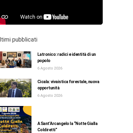
ltimi pubblicati
Latronico: radici e identità di un
popolo
6 Agosto 2026
Cicala: vivaistica forestale, nuova
opportunità
6 Agosto 2026
A Sant’Arcangelo la “Notte Gialla
Coldiretti”