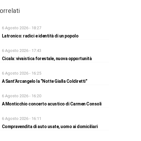
orrelati
6 Agosto 2026 - 18:27
Latronico: radici e identità di un popolo
6 Agosto 2026 - 17:43
Cicala: vivaistica forestale, nuova opportunità
6 Agosto 2026 - 16:25
A Sant’Arcangelo la “Notte Gialla Coldiretti”
6 Agosto 2026 - 16:20
A Monticchio concerto acustico di Carmen Consoli
6 Agosto 2026 - 16:11
Compravendita di auto usate, uomo ai domiciliari