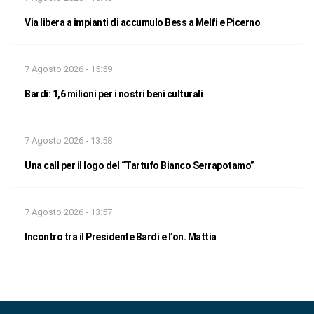
Via libera a impianti di accumulo Bess a Melfi e Picerno
7 Agosto 2026 - 15:59
Bardi: 1,6 milioni per i nostri beni culturali
7 Agosto 2026 - 13:58
Una call per il logo del “Tartufo Bianco Serrapotamo”
7 Agosto 2026 - 13:57
Incontro tra il Presidente Bardi e l’on. Mattia