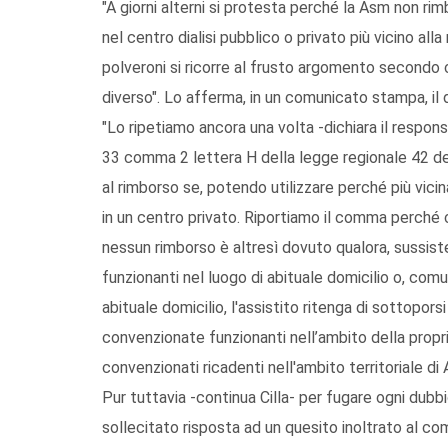
"A giorni alterni si protesta perché la Asm non rimb
nel centro dialisi pubblico o privato più vicino alla 
polveroni si ricorre al frusto argomento secondo 
diverso". Lo afferma, in un comunicato stampa, il dir
"Lo ripetiamo ancora una volta -dichiara il responsab
33 comma 2 lettera H della legge regionale 42 del
al rimborso se, potendo utilizzare perché più vicina
in un centro privato. Riportiamo il comma perché 
nessun rimborso è altresì dovuto qualora, sussisten
funzionanti nel luogo di abituale domicilio o, comu
abituale domicilio, l'assistito ritenga di sottopors
convenzionate funzionanti nell’ambito della propri
convenzionati ricadenti nell'ambito territoriale di 
Pur tuttavia -continua Cilla- per fugare ogni dub
sollecitato risposta ad un quesito inoltrato al c