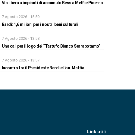
Via libera a impianti di accumulo Bess a Melfi e Picerno
7 Agosto 2026 - 15:59
Bardi: 1,6 milioni per i nostri beni culturali
7 Agosto 2026 - 13:58
Una call per il logo del “Tartufo Bianco Serrapotamo”
7 Agosto 2026 - 13:57
Incontro tra il Presidente Bardi e l’on. Mattia
Link utili