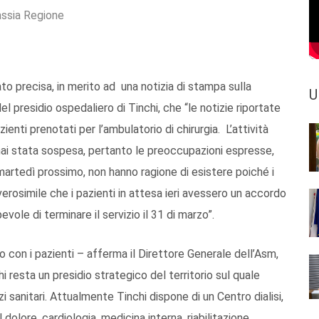
assia Regione
ato precisa, in merito ad una notizia di stampa sulla
U
el presidio ospedaliero di Tinchi, che “le notizie riportate
ienti prenotati per l’ambulatorio di chirurgia. L’attività
mai stata sospesa, pertanto le preoccupazioni espresse,
 martedì prossimo, non hanno ragione di esistere poiché i
 verosimile che i pazienti in attesa ieri avessero un accordo
vole di terminare il servizio il 31 di marzo”.
 con i pazienti – afferma il Direttore Generale dell’Asm,
hi resta un presidio strategico del territorio sul quale
i sanitari. Attualmente Tinchi dispone di un Centro dialisi,
dolore, cardiologia, medicina interna, riabilitazione,