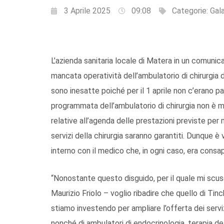
3 Aprile 2025
09:08
Categorie:
Gal
L’azienda sanitaria locale di Matera in un comunic
mancata operatività dell’ambulatorio di chirurgia d
sono inesatte poiché per il 1 aprile non c’erano paz
programmata dell’ambulatorio di chirurgia non è 
relative all’agenda delle prestazioni previste per
servizi della chirurgia saranno garantiti. Dunque è
interno con il medico che, in ogni caso, era consape
“Nonostante questo disguido, per il quale mi scuso
Maurizio Friolo – voglio ribadire che quello di Tinc
stiamo investendo per ampliare l’offerta dei serviz
nonché di ambulatori di endocrinologia, terapia del 