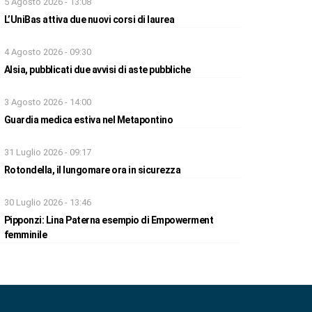
5 Agosto 2026 - 13:08
L’UniBas attiva due nuovi corsi di laurea
4 Agosto 2026 - 09:30
Alsia, pubblicati due avvisi di aste pubbliche
3 Agosto 2026 - 14:00
Guardia medica estiva nel Metapontino
31 Luglio 2026 - 09:17
Rotondella, il lungomare ora in sicurezza
30 Luglio 2026 - 13:46
Pipponzi: Lina Paterna esempio di Empowerment
femminile