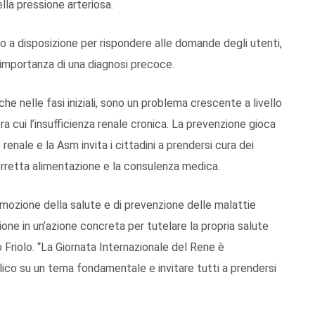
la pressione arteriosa.
o a disposizione per rispondere alle domande degli utenti,
 l’importanza di una diagnosi precoce.
he nelle fasi iniziali, sono un problema crescente a livello
a cui l’insufficienza renale cronica. La prevenzione gioca
enale e la Asm invita i cittadini a prendersi cura dei
 corretta alimentazione e la consulenza medica.
romozione della salute e di prevenzione delle malattie
ione in un’azione concreta per tutelare la propria salute
o Friolo. “La Giornata Internazionale del Rene è
lico su un tema fondamentale e invitare tutti a prendersi