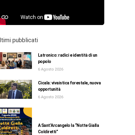
ltimi pubblicati
Latronico: radici e identità di un
popolo
6 Agosto 2026
Cicala: vivaistica forestale, nuova
opportunità
6 Agosto 2026
A Sant’Arcangelo la “Notte Gialla
Coldiretti”