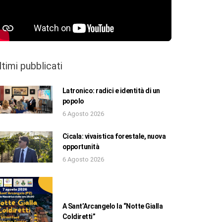
ltimi pubblicati
Latronico: radici e identità di un
popolo
6 Agosto 2026
Cicala: vivaistica forestale, nuova
opportunità
6 Agosto 2026
A Sant’Arcangelo la “Notte Gialla
Coldiretti”