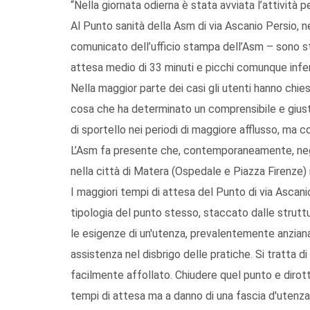
“Nella giornata odierna è stata avviata l’attività pe
Al Punto sanità della Asm di via Ascanio Persio, ne
comunicato dell’ufficio stampa dell’Asm – sono s
attesa medio di 33 minuti e picchi comunque infer
Nella maggior parte dei casi gli utenti hanno chie
cosa che ha determinato un comprensibile e giusti
di sportello nei periodi di maggiore afflusso, ma 
L’Asm fa presente che, contemporaneamente, negli 
nella città di Matera (Ospedale e Piazza Firenze) i
I maggiori tempi di attesa del Punto di via Ascani
tipologia del punto stesso, staccato dalle strutt
le esigenze di un'utenza, prevalentemente anziana,
assistenza nel disbrigo delle pratiche. Si tratta di
facilmente affollato. Chiudere quel punto e dirotta
tempi di attesa ma a danno di una fascia d'utenz