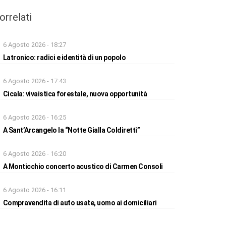
orrelati
6 Agosto 2026 - 18:27
Latronico: radici e identità di un popolo
6 Agosto 2026 - 17:43
Cicala: vivaistica forestale, nuova opportunità
6 Agosto 2026 - 16:25
A Sant’Arcangelo la “Notte Gialla Coldiretti”
6 Agosto 2026 - 16:20
A Monticchio concerto acustico di Carmen Consoli
6 Agosto 2026 - 16:11
Compravendita di auto usate, uomo ai domiciliari