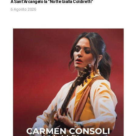
A Sant’Arcangelo la “Notte Gialla Coldiretti”
6 Agosto 2026