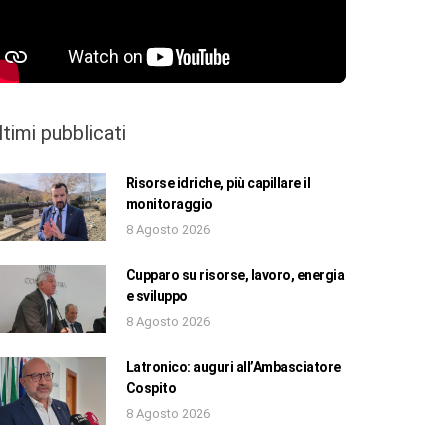
ltimi pubblicati
Risorse idriche, più capillare il
monitoraggio
8 Agosto 2026
Cupparo su risorse, lavoro, energia
e sviluppo
8 Agosto 2026
Latronico: auguri all’Ambasciatore
Cospito
8 Agosto 2026