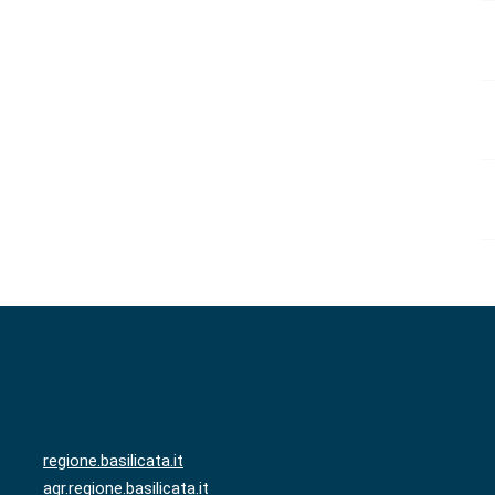
regione.basilicata.it
agr.regione.basilicata.it