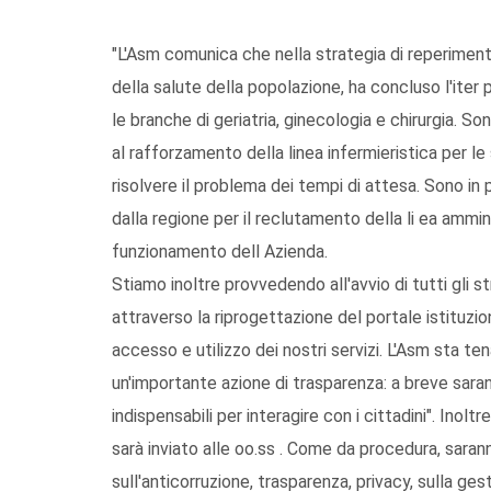
"L'Asm comunica che nella strategia di reperimento 
della salute della popolazione, ha concluso l'iter 
le branche di geriatria, ginecologia e chirurgia. 
al rafforzamento della linea infermieristica per le s
risolvere il problema dei tempi di attesa. Sono i
dalla regione per il reclutamento della li ea ammini
funzionamento dell Azienda.
Stiamo inoltre provvedendo all'avvio di tutti gli s
attraverso la riprogettazione del portale istituzi
accesso e utilizzo dei nostri servizi. L'Asm sta 
un'importante azione di trasparenza: a breve sarann
indispensabili per interagire con i cittadini". Inol
sarà inviato alle oo.ss . Come da procedura, sarann
sull'anticorruzione, trasparenza, privacy, sulla ges