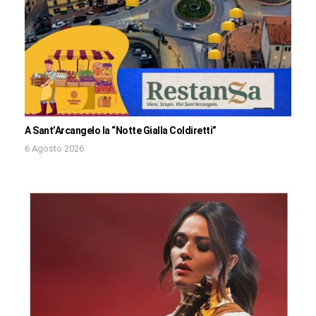
A Sant’Arcangelo la “Notte Gialla Coldiretti”
6 Agosto 2026