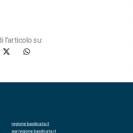
i l'articolo su:
regione.basilicata.it
agr.regione.basilicata.it