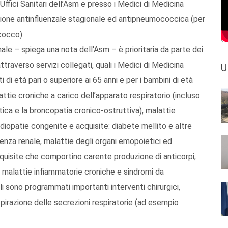
 Uffici Sanitari dell’Asm e presso i Medici di Medicina
nazione antinfluenzale stagionale ed antipneumococcica (per
cocco).
ale – spiega una nota dell'Asm – è prioritaria da parte dei
attraverso servizi collegati, quali i Medici di Medicina
U
i di età pari o superiore ai 65 anni e per i bambini di età
lattie croniche a carico dell’apparato respiratorio (incluso
stica e la broncopatia cronico-ostruttiva), malattie
diopatie congenite e acquisite: diabete mellito e altre
ienza renale, malattie degli organi emopoietici ed
quisite che comportino carente produzione di anticorpi,
malattie infiammatorie croniche e sindromi da
i sono programmati importanti interventi chirurgici,
pirazione delle secrezioni respiratorie (ad esempio