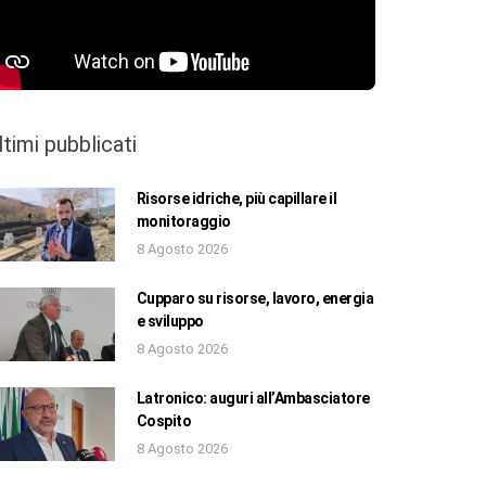
ltimi pubblicati
Risorse idriche, più capillare il
monitoraggio
8 Agosto 2026
Cupparo su risorse, lavoro, energia
e sviluppo
8 Agosto 2026
Latronico: auguri all’Ambasciatore
Cospito
8 Agosto 2026