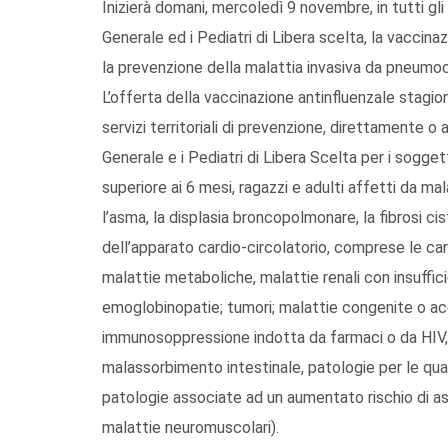
Inizierà domani, mercoledì 9 novembre, in tutti gli
Generale ed i Pediatri di Libera scelta, la vacci
la prevenzione della malattia invasiva da pneumo
L’offerta della vaccinazione antinfluenzale stagion
servizi territoriali di prevenzione, direttamente o 
Generale e i Pediatri di Libera Scelta per i soggett
superiore ai 6 mesi, ragazzi e adulti affetti da ma
l’asma, la displasia broncopolmonare, la fibrosi ci
dell’apparato cardio-circolatorio, comprese le car
malattie metaboliche, malattie renali con insuffic
emoglobinopatie; tumori; malattie congenite o ac
immunosoppressione indotta da farmaci o da HIV, 
malassorbimento intestinale, patologie per le qual
patologie associate ad un aumentato rischio di as
malattie neuromuscolari).