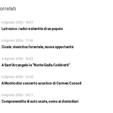
orrelati
6 Agosto 2026 - 18:27
Latronico: radici e identità di un popolo
6 Agosto 2026 - 17:43
Cicala: vivaistica forestale, nuova opportunità
6 Agosto 2026 - 16:25
A Sant’Arcangelo la “Notte Gialla Coldiretti”
6 Agosto 2026 - 16:20
A Monticchio concerto acustico di Carmen Consoli
6 Agosto 2026 - 16:11
Compravendita di auto usate, uomo ai domiciliari