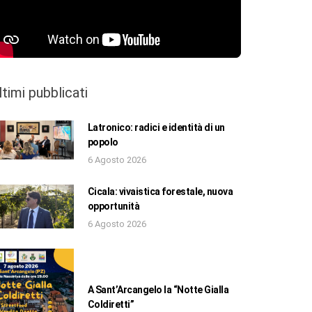
ltimi pubblicati
Latronico: radici e identità di un
popolo
6 Agosto 2026
Cicala: vivaistica forestale, nuova
opportunità
6 Agosto 2026
A Sant’Arcangelo la “Notte Gialla
Coldiretti”