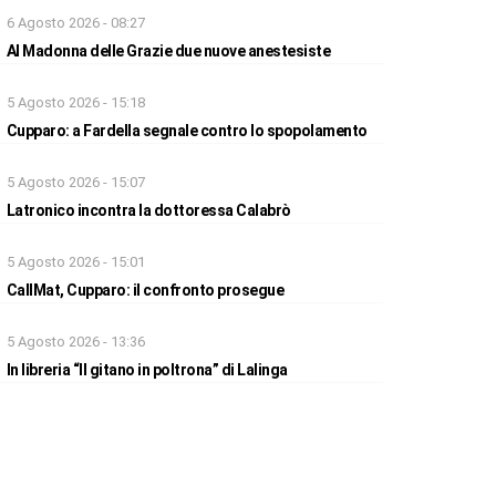
6 Agosto 2026 - 08:27
Al Madonna delle Grazie due nuove anestesiste
5 Agosto 2026 - 15:18
Cupparo: a Fardella segnale contro lo spopolamento
5 Agosto 2026 - 15:07
Latronico incontra la dottoressa Calabrò
5 Agosto 2026 - 15:01
CallMat, Cupparo: il confronto prosegue
5 Agosto 2026 - 13:36
In libreria “Il gitano in poltrona” di Lalinga