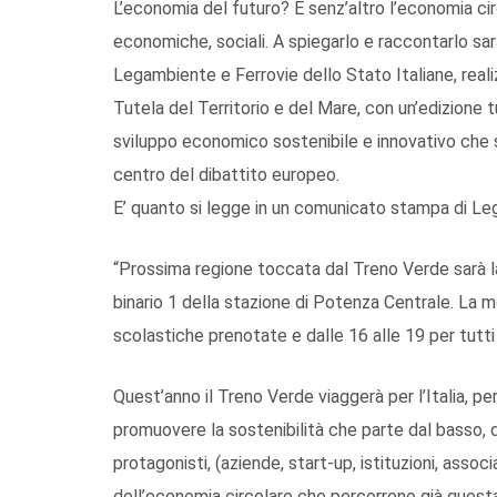
L’economia del futuro? È senz’altro l’economia ci
economiche, sociali. A spiegarlo e raccontarlo sar
Legambiente e Ferrovie dello Stato Italiane, real
Tutela del Territorio e del Mare, con un’edizione
sviluppo economico sostenibile e innovativo che s
centro del dibattito europeo.
E’ quanto si legge in un comunicato stampa di Le
“Prossima regione toccata dal Treno Verde sarà la
binario 1 della stazione di Potenza Centrale. La mo
scolastiche prenotate e dalle 16 alle 19 per tutti i
Quest’anno il Treno Verde viaggerà per l’Italia, 
promuovere la sostenibilità che parte dal basso, d
protagonisti, (aziende, start-up, istituzioni, associ
dell’economia circolare che percorrono già questa