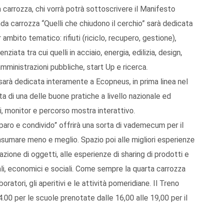
ma carrozza, chi vorrà potrà sottoscrivere il Manifesto
a carrozza “Quelli che chiudono il cerchio” sarà dedicata
 ambito tematico: rifiuti (riciclo, recupero, gestione),
ziata tra cui quelli in acciaio, energia, edilizia, design,
amministrazioni pubbliche, start Up e ricerca.
” sarà dedicata interamente a Ecopneus, in prima linea nel
tta di una delle buone pratiche a livello nazionale ed
i, monitor e percorso mostra interattivo.
riparo e condivido” offrirà una sorta di vademecum per il
onsumare meno e meglio. Spazio poi alle migliori esperienze
arazione di oggetti, alle esperienze di sharing di prodotti e
ali, economici e sociali. Come sempre la quarta carrozza
oratori, gli aperitivi e le attività pomeridiane. Il Treno
4.00 per le scuole prenotate dalle 16,00 alle 19,00 per il