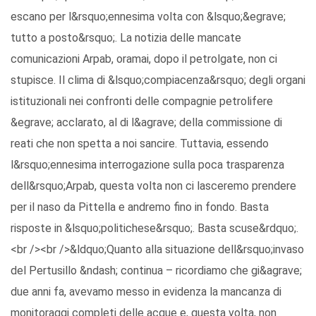
escano per l&rsquo;ennesima volta con &lsquo;&egrave;
tutto a posto&rsquo;. La notizia delle mancate
comunicazioni Arpab, oramai, dopo il petrolgate, non ci
stupisce. Il clima di &lsquo;compiacenza&rsquo; degli organi
istituzionali nei confronti delle compagnie petrolifere
&egrave; acclarato, al di l&agrave; della commissione di
reati che non spetta a noi sancire. Tuttavia, essendo
l&rsquo;ennesima interrogazione sulla poca trasparenza
dell&rsquo;Arpab, questa volta non ci lasceremo prendere
per il naso da Pittella e andremo fino in fondo. Basta
risposte in &lsquo;politichese&rsquo;. Basta scuse&rdquo;.
<br /><br />&ldquo;Quanto alla situazione dell&rsquo;invaso
del Pertusillo &ndash; continua – ricordiamo che gi&agrave;
due anni fa, avevamo messo in evidenza la mancanza di
monitoraggi completi delle acque e, questa volta, non