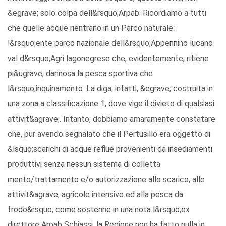
&egrave; solo colpa dell&rsquo;Arpab. Ricordiamo a tutti
che quelle acque rientrano in un Parco naturale:
l&rsquo;ente parco nazionale dell&rsquo;Appennino lucano
val d&rsquo;Agri lagonegrese che, evidentemente, ritiene
pi&ugrave; dannosa la pesca sportiva che
l&rsquo;inquinamento. La diga, infatti, &egrave; costruita in
una zona a classificazione 1, dove vige il divieto di qualsiasi
attivit&agrave;. Intanto, dobbiamo amaramente constatare
che, pur avendo segnalato che il Pertusillo era oggetto di
&lsquo;scarichi di acque reflue provenienti da insediamenti
produttivi senza nessun sistema di colletta
mento/trattamento e/o autorizzazione allo scarico, alle
attivit&agrave; agricole intensive ed alla pesca da
frodo&rsquo; come sostenne in una nota l&rsquo;ex
direttore Arpab Schiassi, la Regione non ha fatto nulla in