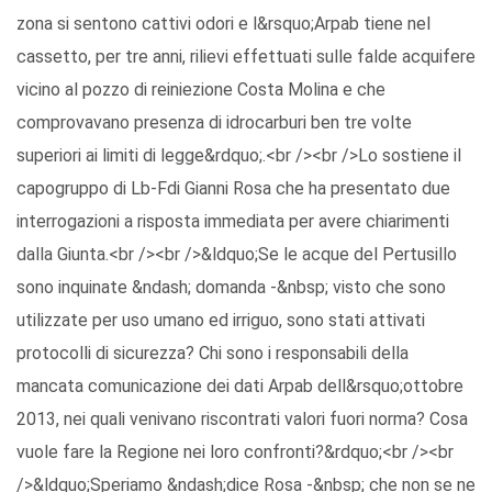
zona si sentono cattivi odori e l&rsquo;Arpab tiene nel
cassetto, per tre anni, rilievi effettuati sulle falde acquifere
vicino al pozzo di reiniezione Costa Molina e che
comprovavano presenza di idrocarburi ben tre volte
superiori ai limiti di legge&rdquo;.<br /><br />Lo sostiene il
capogruppo di Lb-Fdi Gianni Rosa che ha presentato due
interrogazioni a risposta immediata per avere chiarimenti
dalla Giunta.<br /><br />&ldquo;Se le acque del Pertusillo
sono inquinate &ndash; domanda -&nbsp; visto che sono
utilizzate per uso umano ed irriguo, sono stati attivati
protocolli di sicurezza? Chi sono i responsabili della
mancata comunicazione dei dati Arpab dell&rsquo;ottobre
2013, nei quali venivano riscontrati valori fuori norma? Cosa
vuole fare la Regione nei loro confronti?&rdquo;<br /><br
/>&ldquo;Speriamo &ndash;dice Rosa -&nbsp; che non se ne