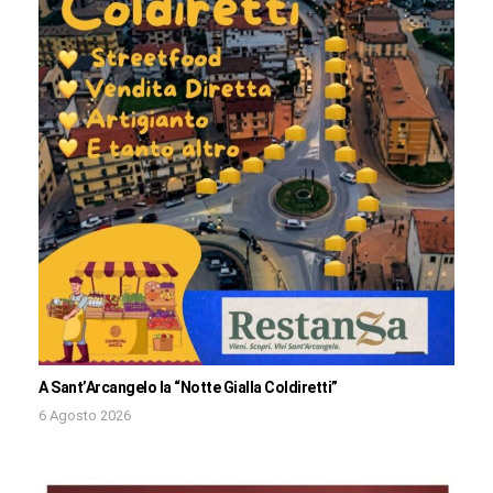
A Sant’Arcangelo la “Notte Gialla Coldiretti”
6 Agosto 2026