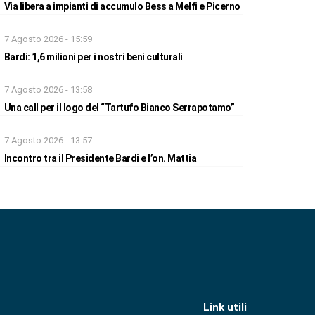
Via libera a impianti di accumulo Bess a Melfi e Picerno
7 Agosto 2026 - 15:59
Bardi: 1,6 milioni per i nostri beni culturali
7 Agosto 2026 - 13:58
Una call per il logo del “Tartufo Bianco Serrapotamo”
7 Agosto 2026 - 13:57
Incontro tra il Presidente Bardi e l’on. Mattia
Link utili