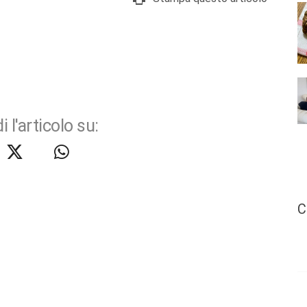
i l'articolo su:
C