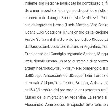
insieme alla Regione Basilicata ha contribuito al
dare una risposta alle esigenze di quei lucani che 
momento del bisogno&rdquo;.<br /> <br /> Il Presi
alla delegazione lucana (Lucia Martino, Vito Santa
lucana Luigi Scaglione, il funzionario della Regi
Pietro Sorba e il direttore del periodico &ldquo;L&
dall&rsquo;ambasciatore italiano in Argentina, Ter
Presidente del Consiglio regionale &ndash; l&rsq
istituzionale lucana. Un atto di stima e di apprez
argentina&rdquo;.<br /> <br /> Nel pomeriggio, il 
dell&rsquo;Ambasciatrice d&rsquo;Italia, Teresa 
nazionale &ldquo;Tres Febrero&rdquo;, Anibal Joz
nell&#39;ambito del protocollo sottoscritto tra i
Museo de la Imigracion en Argentina. La serata s
Alessandro Vena presso l&rsquo;Istituto italiano d