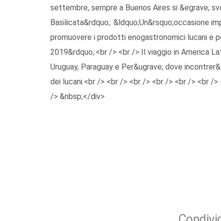
settembre, sempre a Buenos Aires si &egrave; svol
Basilicata&rdquo;. &ldquo;Un&rsquo;occasione im
promuovere i prodotti enogastronomici lucani e p
2019&rdquo;.<br /> <br /> Il viaggio in America La
Uruguay, Paraguay e Per&ugrave; dove incontrer&a
dei lucani.<br /> <br /> <br /> <br /> <br /> <br />
/> &nbsp;</div>
Condivid