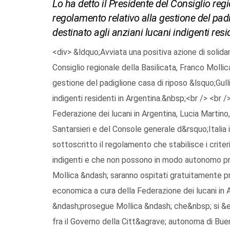
Lo ha detto il Presidente del Consiglio reg
regolamento relativo alla gestione del pad
destinato agli anziani lucani indigenti re
<div> &ldquo;Avviata una positiva azione di solida
Consiglio regionale della Basilicata, Franco Mollic
gestione del padiglione casa di riposo &lsquo;Gul
indigenti residenti in Argentina.&nbsp;<br /> <br /
Federazione dei lucani in Argentina, Lucia Martin
Santarsieri e del Console generale d&rsquo;Itali
sottoscritto il regolamento che stabilisce i criteri
indigenti e che non possono in modo autonomo pr
Mollica &ndash; saranno ospitati gratuitamente pre
economica a cura della Federazione dei lucani in
&ndash;prosegue Mollica &ndash; che&nbsp; si &e
fra il Governo della Citt&agrave; autonoma di Buen