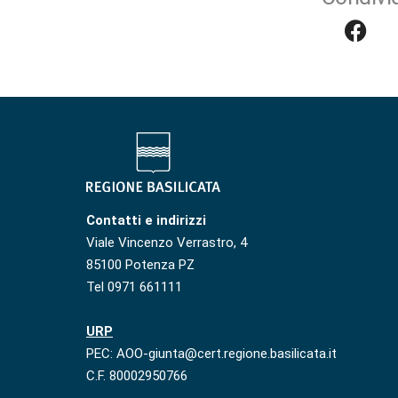
Contatti e indirizzi
Viale Vincenzo Verrastro, 4
85100 Potenza PZ
Tel 0971 661111
URP
PEC: AOO-giunta@cert.regione.basilicata.it
C.F. 80002950766