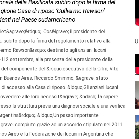
ionale della Basilicata subito dopo la firma del
iglione Casa di riposo ‘Gulliermo Rawson’
sidenti nel Paese sudamericano
riet&agrave;&rdquo;. Cos&igrave; il presidente del
U
a, subito dopo la firma del regolamento relativo alla
liermo Rawson&rsquo; destinato agli anziani lucani
> Il 2 settembre, alla presenza della presidente della
o, del componente dell&rsquo;esecutivo della Crlm, Vito
a in Buenos Aires, Riccardo Smimmo, &egrave; stato
 di accesso alla Casa di riposo. &ldquo;Gli anziani lucani
ovvedere alle loro necessit&agrave; &ndash; fa sapere
sso la struttura previa una diagnosi sociale e una verifica
 Argentina&rdquo;. &ldquo;Un passo importante
grave; compiuto grazie ad un accordo stipulato nel 2011
os Aires e la Federazione dei lucani in Argentina che