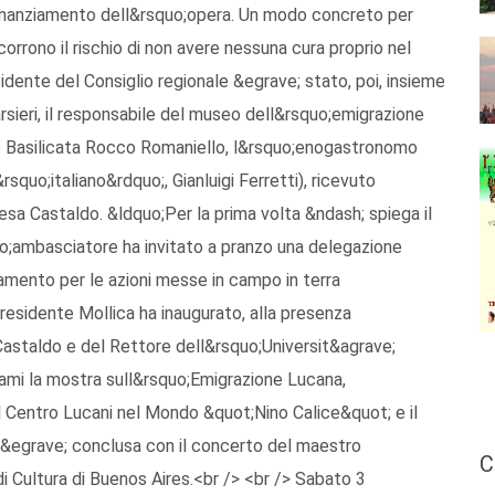
 finanziamento dell&rsquo;opera. Un modo concreto per
corrono il rischio di non avere nessuna cura proprio nel
dente del Consiglio regionale &egrave; stato, poi, insieme
rsieri, il responsabile del museo dell&rsquo;emigrazione
one Basilicata Rocco Romaniello, l&rsquo;enogastronomo
rsquo;italiano&rdquo;, Gianluigi Ferretti), ricevuto
esa Castaldo. &ldquo;Per la prima volta &ndash; spiega il
uo;ambasciatore ha invitato a pranzo una delegazione
zamento per le azioni messe in campo in terra
presidente Mollica ha inaugurato, alla presenza
Castaldo e del Rettore dell&rsquo;Universit&agrave;
ami la mostra sull&rsquo;Emigrazione Lucana,
l Centro Lucani nel Mondo &quot;Nino Calice&quot; e il
i &egrave; conclusa con il concerto del maestro
C
i Cultura di Buenos Aires.<br /> <br /> Sabato 3