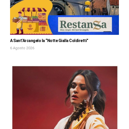
A Sant’Arcangelo la “Notte Gialla Coldiretti”
6 Agosto 2026