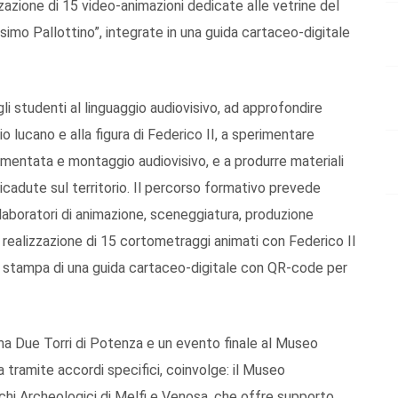
zzazione di 15 video-animazioni dedicate alle vetrine del
o Pallottino”, integrate in una guida cartaceo-digitale
 gli studenti al linguaggio audiovisivo, ad approfondire
io lucano e alla figura di Federico II, a sperimentare
umentata e montaggio audiovisivo, e a produrre materiali
ricadute sul territorio. Il percorso formativo prevede
 laboratori di animazione, sceneggiatura, produzione
la realizzazione di 15 cortometraggi animati con Federico II
 e stampa di una guida cartaceo-digitale con QR-code per
ma Due Torri di Potenza e un evento finale al Museo
a tramite accordi specifici, coinvolge: il Museo
hi Archeologici di Melfi e Venosa, che offre supporto