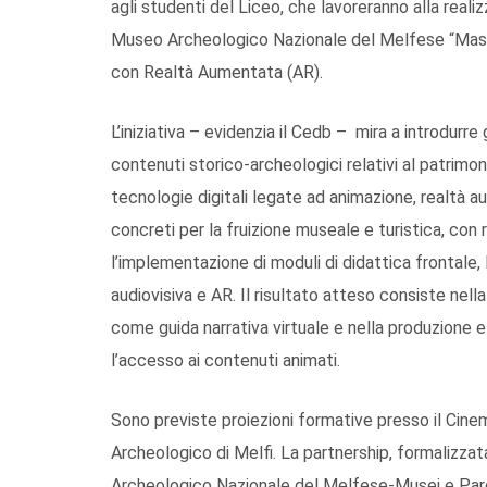
agli studenti del Liceo, che lavoreranno alla reali
Museo Archeologico Nazionale del Melfese “Massim
con Realtà Aumentata (AR).
L’iniziativa – evidenzia il Cedb – mira a introdurre
contenuti storico-archeologici relativi al patrimon
tecnologie digitali legate ad animazione, realtà a
concreti per la fruizione museale e turistica, con 
l’implementazione di moduli di didattica frontale,
audiovisiva e AR. Il risultato atteso consiste nel
come guida narrativa virtuale e nella produzione
l’accesso ai contenuti animati.
Sono previste proiezioni formative presso il Cine
Archeologico di Melfi. La partnership, formalizzat
Archeologico Nazionale del Melfese-Musei e Parc