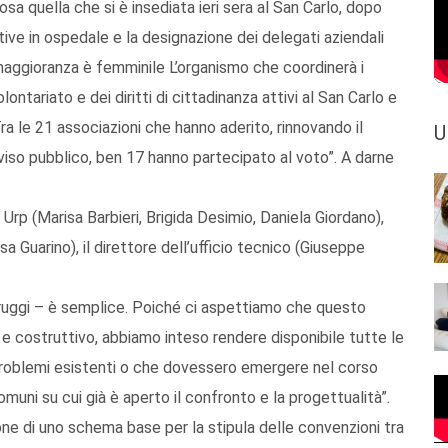
rosa quella che si è insediata ieri sera al San Carlo, dopo
tive in ospedale e la designazione dei delegati aziendali
 maggioranza è femminile L’organismo che coordinerà i
ontariato e dei diritti di cittadinanza attivi al San Carlo e
 le 21 associazioni che hanno aderito, rinnovando il
U
viso pubblico, ben 17 hanno partecipato al voto”. A darne
o Urp (Marisa Barbieri, Brigida Desimio, Daniela Giordano),
a Guarino), il direttore dell’ufficio tecnico (Giuseppe
Maruggi – è semplice. Poiché ci aspettiamo che questo
e costruttivo, abbiamo inteso rendere disponibile tutte le
e problemi esistenti o che dovessero emergere nel corso
omuni su cui già è aperto il confronto e la progettualità”.
one di uno schema base per la stipula delle convenzioni tra