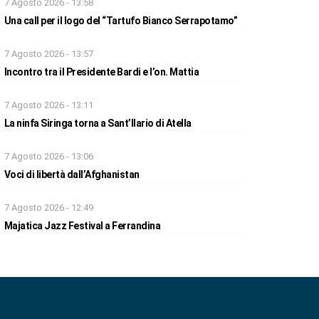
7 Agosto 2026 - 13:58
Una call per il logo del “Tartufo Bianco Serrapotamo”
7 Agosto 2026 - 13:57
Incontro tra il Presidente Bardi e l’on. Mattia
7 Agosto 2026 - 13:11
La ninfa Siringa torna a Sant’Ilario di Atella
7 Agosto 2026 - 13:06
Voci di libertà dall’Afghanistan
7 Agosto 2026 - 12:49
Majatica Jazz Festival a Ferrandina