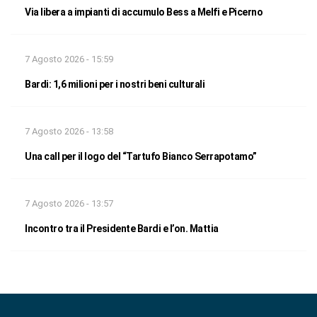
Via libera a impianti di accumulo Bess a Melfi e Picerno
7 Agosto 2026 - 15:59
Bardi: 1,6 milioni per i nostri beni culturali
7 Agosto 2026 - 13:58
Una call per il logo del “Tartufo Bianco Serrapotamo”
7 Agosto 2026 - 13:57
Incontro tra il Presidente Bardi e l’on. Mattia