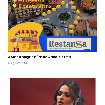
A Sant’Arcangelo la “Notte Gialla Coldiretti”
6 Agosto 2026