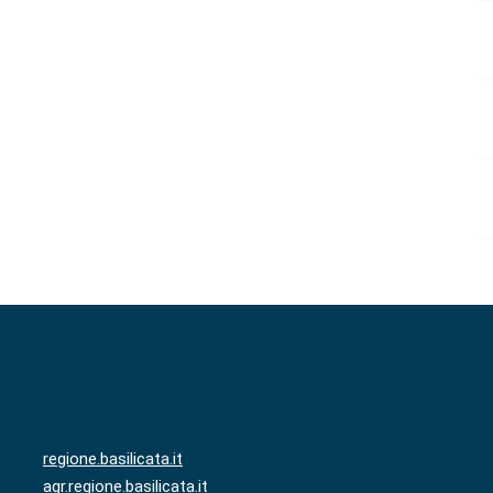
regione.basilicata.it
agr.regione.basilicata.it