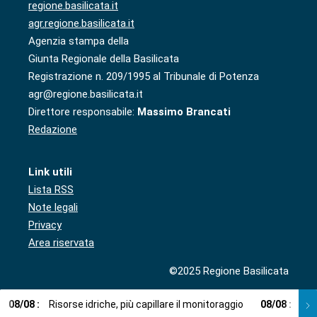
regione.basilicata.it
agr.regione.basilicata.it
Agenzia stampa della
Giunta Regionale della Basilicata
Registrazione n. 209/1995 al Tribunale di Potenza
agr@regione.basilicata.it
Direttore responsabile:
Massimo Brancati
Redazione
Link utili
Lista RSS
Note legali
Privacy
Area riservata
©2025 Regione Basilicata
08
/
08
:
Risorse idriche, più capillare il monitoraggio
08
/
08
:
Cup