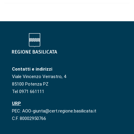
Contatti e indirizzi
Viale Vincenzo Verrastro, 4
85100 Potenza PZ
Tel 0971 661111
URP
PEC: AOO-giunta@cert.regione.basilicata.it
C.F. 80002950766