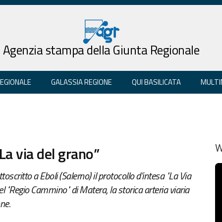
Agenzia stampa della Giunta Regionale
REGIONALE
GALASSIA REGIONE
QUI BASILICATA
MULTI
La via del grano”
W
critto a Eboli (Salerno) il protocollo d'intesa "La Via
del "Regio Cammino" di Matera, la storica arteria viaria
ne.