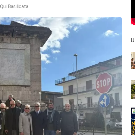
Qui Basilicata
U