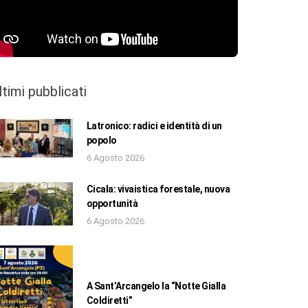
ltimi pubblicati
Latronico: radici e identità di un
popolo
6 Agosto 2026
Cicala: vivaistica forestale, nuova
opportunità
6 Agosto 2026
A Sant’Arcangelo la “Notte Gialla
Coldiretti”