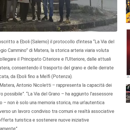
ritto a Eboli (Salerno) il protocollo d’intesa “La Via del
egio Cammino” di Matera, la storica arteria viaria voluta
egare il Principato Citeriore e l’Ulteriore, dalle attuali
atera, consentendo il trasporto del grano e delle derrate
licata, da Eboli fino a Melfi (Potenza).
atera, Antonio Nicoletti – rappresenta la capacità dei
uro possibile”. “La Via del Grano – ha aggiunto l’assessore
ino – non è solo una memoria storica, ma un’autentica
verso un lavoro condiviso tra comuni e realtà associative
offerta turistica e sostenere nuove iniziative
rmamente”.