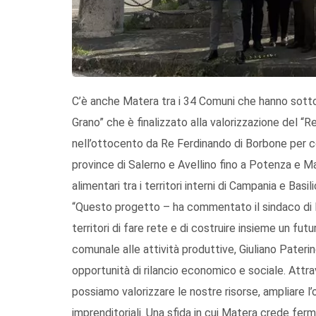
C’è anche Matera tra i 34 Comuni che hanno sottosc
Grano” che è finalizzato alla valorizzazione del “R
nell’ottocento da Re Ferdinando di Borbone per coll
province di Salerno e Avellino fino a Potenza e M
alimentari tra i territori interni di Campania e Basi
“Questo progetto – ha commentato il sindaco di M
territori di fare rete e di costruire insieme un fut
comunale alle attività produttive, Giuliano Pater
opportunità di rilancio economico e sociale. Attra
possiamo valorizzare le nostre risorse, ampliare l’
imprenditoriali. Una sfida in cui Matera crede fe