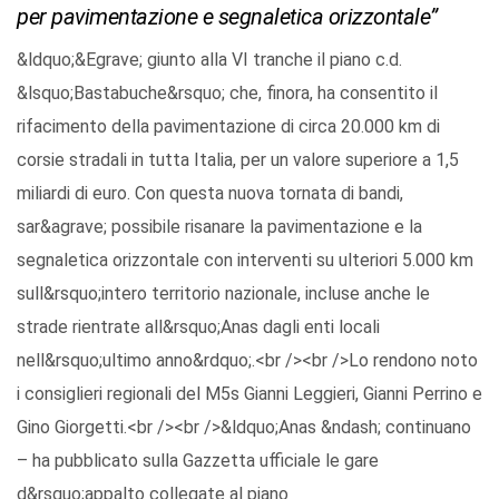
per pavimentazione e segnaletica orizzontale”
&ldquo;&Egrave; giunto alla VI tranche il piano c.d.
&lsquo;Bastabuche&rsquo; che, finora, ha consentito il
rifacimento della pavimentazione di circa 20.000 km di
corsie stradali in tutta Italia, per un valore superiore a 1,5
miliardi di euro. Con questa nuova tornata di bandi,
sar&agrave; possibile risanare la pavimentazione e la
segnaletica orizzontale con interventi su ulteriori 5.000 km
sull&rsquo;intero territorio nazionale, incluse anche le
strade rientrate all&rsquo;Anas dagli enti locali
nell&rsquo;ultimo anno&rdquo;.<br /><br />Lo rendono noto
i consiglieri regionali del M5s Gianni Leggieri, Gianni Perrino e
Gino Giorgetti.<br /><br />&ldquo;Anas &ndash; continuano
– ha pubblicato sulla Gazzetta ufficiale le gare
d&rsquo;appalto collegate al piano