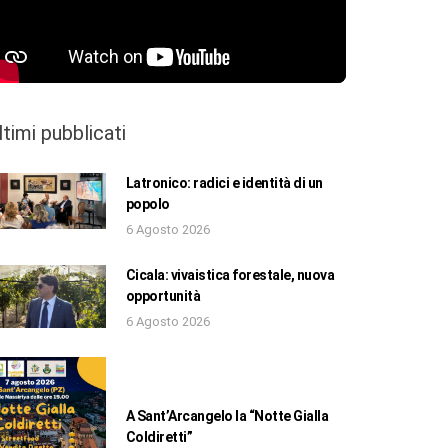
ltimi pubblicati
Latronico: radici e identità di un
popolo
6 Agosto 2026
Cicala: vivaistica forestale, nuova
opportunità
6 Agosto 2026
A Sant’Arcangelo la “Notte Gialla
Coldiretti”