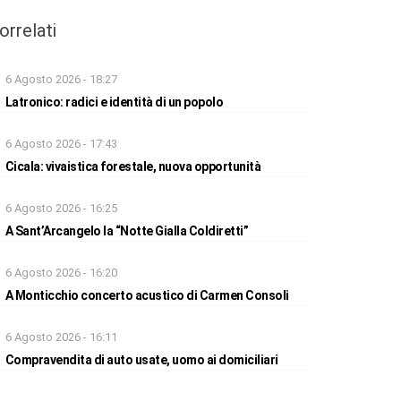
orrelati
6 Agosto 2026 - 18:27
Latronico: radici e identità di un popolo
6 Agosto 2026 - 17:43
Cicala: vivaistica forestale, nuova opportunità
6 Agosto 2026 - 16:25
A Sant’Arcangelo la “Notte Gialla Coldiretti”
6 Agosto 2026 - 16:20
A Monticchio concerto acustico di Carmen Consoli
6 Agosto 2026 - 16:11
Compravendita di auto usate, uomo ai domiciliari