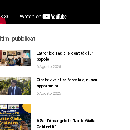
ltimi pubblicati
Latronico: radici e identità di un
popolo
6 Agosto 2026
Cicala: vivaistica forestale, nuova
opportunità
6 Agosto 2026
A Sant’Arcangelo la “Notte Gialla
Coldiretti”