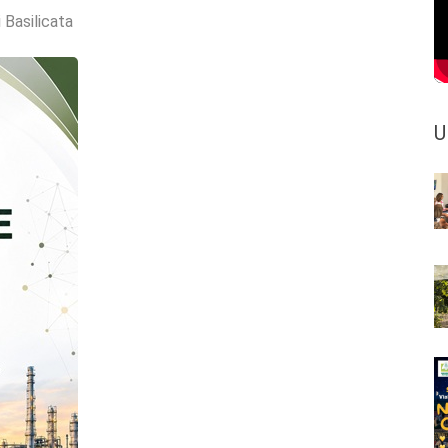
 Basilicata
U