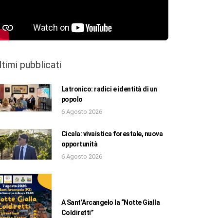
ltimi pubblicati
Latronico: radici e identità di un
popolo
6 Agosto 2026
Cicala: vivaistica forestale, nuova
opportunità
6 Agosto 2026
A Sant’Arcangelo la “Notte Gialla
Coldiretti”