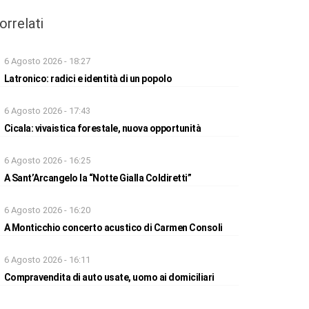
orrelati
6 Agosto 2026 - 18:27
Latronico: radici e identità di un popolo
6 Agosto 2026 - 17:43
Cicala: vivaistica forestale, nuova opportunità
6 Agosto 2026 - 16:25
A Sant’Arcangelo la “Notte Gialla Coldiretti”
6 Agosto 2026 - 16:20
A Monticchio concerto acustico di Carmen Consoli
6 Agosto 2026 - 16:11
Compravendita di auto usate, uomo ai domiciliari