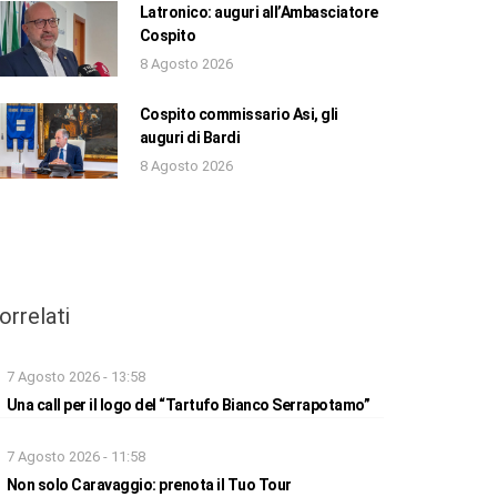
Latronico: auguri all’Ambasciatore
Cospito
8 Agosto 2026
Cospito commissario Asi, gli
auguri di Bardi
8 Agosto 2026
orrelati
7 Agosto 2026 - 13:58
Una call per il logo del “Tartufo Bianco Serrapotamo”
7 Agosto 2026 - 11:58
Non solo Caravaggio: prenota il Tuo Tour