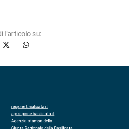
i l'articolo su:
regione.basilicata.it
agr.regione.basilicata.it
Agenzia stampa della
Giunta Regionale della Basilicata