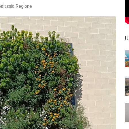
Galassia Regione
U