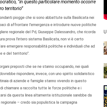
emocratico, “in questo particolare momento occorre
o territorio”
ndanti piogge che si sono abbattute sulla Basilicata nei
apaci di affrontare l'emergenza e introdurre nuove politiche
U
sigliere regionale del Pd, Giuseppe Dalessandro, che ricorda
a prova l'intero sistema Basilicata, non vi è certo
 fare emergere responsabilità politiche e individuali che ad
e del territorio”.
rgani preposti che se ne stanno occupando, nei quali
a dovrebbe rispondere, invece, con uno spirito solidaristico
tinaia di aziende e famiglie stanno vivendo in questo
i chiamare a raccolta tutte le forze politiche e i
tarsi da questa linea altamente istituzionale sarebbe da
re regionale – credo sia populistica la campagna