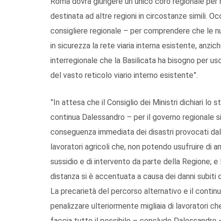
Roma dovrà giungere un unico coro regionale per r
destinata ad altre regioni in circostanze simili. O
consigliere regionale – per comprendere che le 
in sicurezza la rete viaria interna esistente, anzic
interregionale che la Basilicata ha bisogno per u
del vasto reticolo viario interno esistente”.
”In attesa che il Consiglio dei Ministri dichiari lo
continua Dalessandro – per il governo regionale s
conseguenza immediata dei disastri provocati dall
lavoratori agricoli che, non potendo usufruire di a
sussidio e di intervento da parte della Regione; e 
distanza si è accentuata a causa dei danni subiti d
La precarietà del percorso alternativo e il continu
penalizzare ulteriormente migliaia di lavoratori c
faccia tutto il possibile – conclude Dalessandro –