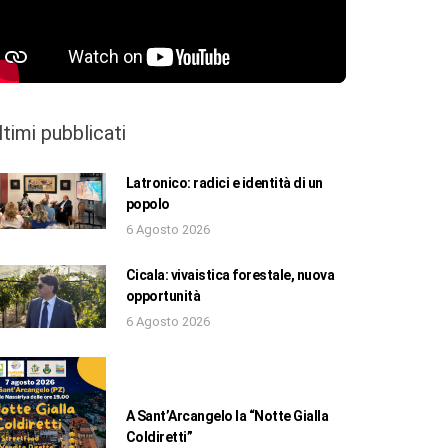
ltimi pubblicati
Latronico: radici e identità di un
popolo
6 Agosto 2026
Cicala: vivaistica forestale, nuova
opportunità
6 Agosto 2026
A Sant’Arcangelo la “Notte Gialla
Coldiretti”