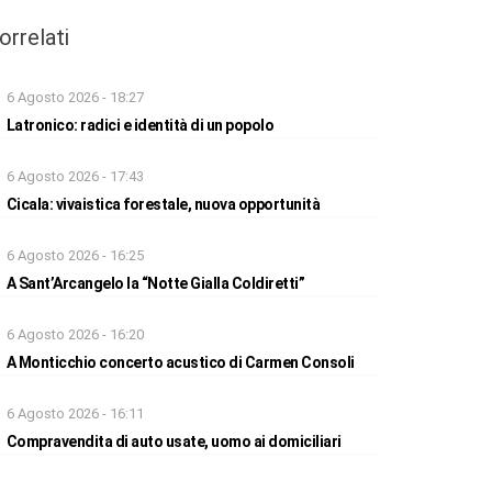
orrelati
6 Agosto 2026 - 18:27
Latronico: radici e identità di un popolo
6 Agosto 2026 - 17:43
Cicala: vivaistica forestale, nuova opportunità
6 Agosto 2026 - 16:25
A Sant’Arcangelo la “Notte Gialla Coldiretti”
6 Agosto 2026 - 16:20
A Monticchio concerto acustico di Carmen Consoli
6 Agosto 2026 - 16:11
Compravendita di auto usate, uomo ai domiciliari