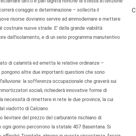
eclamare diritti e pari dignità nonché la stessa attenzione
C
ccorrerà coraggio e determinazione – sollecita il
nuove risorse dovranno servire ad ammodernare e mettere
hé costruire nuove strade. E' della grande viabilità
scire dall'isolamento, e di un serio programma manutentivo
 stato di calamità ed emetta le relative ordinanze –
i pongono altre due importanti questioni che sono
'alluvione: la sofferenza occupazionale che graverà sui
mmortizzatori sociali, richiederà innovative forme di
la necessità di rimettere in rete le due province, la cui
al viadotto di Calciano.
o lievitare del prezzo del carburante rischiano di
he ogni giorno percorrono la statale 407 Basentana. Si
 affinché Trenitalia, almeno in questa circostanza, faccia