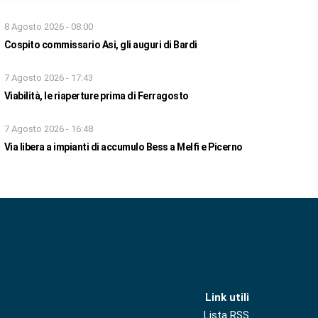
8 Agosto 2026 - 08:00
Cospito commissario Asi, gli auguri di Bardi
7 Agosto 2026 - 17:43
Viabilità, le riaperture prima di Ferragosto
7 Agosto 2026 - 16:48
Via libera a impianti di accumulo Bess a Melfi e Picerno
Link utili
Lista RSS