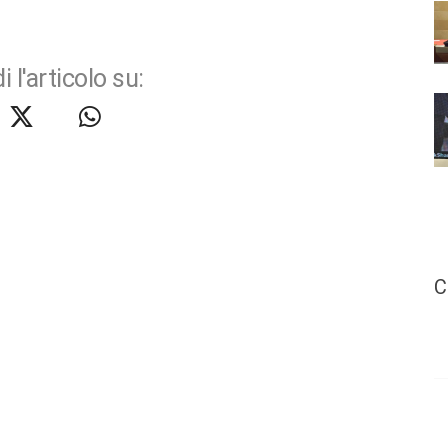
i l'articolo su:
C