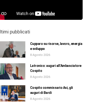
ltimi pubblicati
Cupparo su risorse, lavoro, energia
e sviluppo
8 Agosto 2026
Latronico: auguri all’Ambasciatore
Cospito
8 Agosto 2026
Cospito commissario Asi, gli
auguri di Bardi
8 Agosto 2026