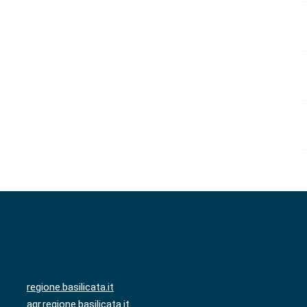
regione.basilicata.it
agr.regione.basilicata.it