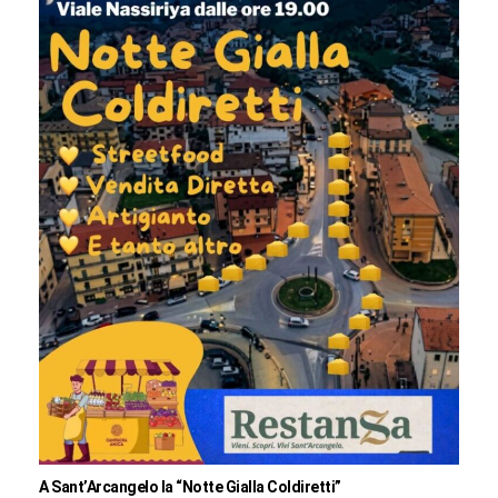
A Sant’Arcangelo la “Notte Gialla Coldiretti”