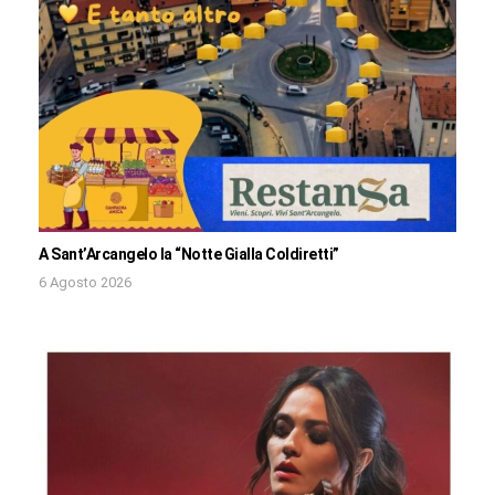
A Sant’Arcangelo la “Notte Gialla Coldiretti”
6 Agosto 2026