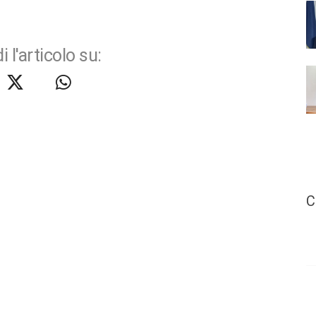
i l'articolo su:
C