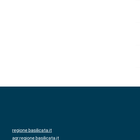
regione.basilicata.it
agr.regione.basilicata.it