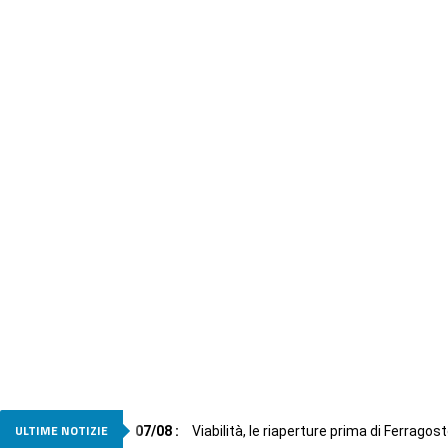
ULTIME NOTIZIE
07
/
08
:
Viabilità, le riaperture prima di Ferragos