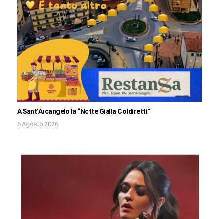
A Sant’Arcangelo la “Notte Gialla Coldiretti”
6 Agosto 2026