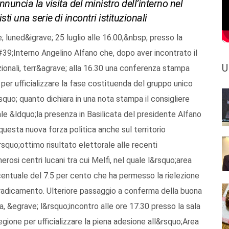
nuncia la visita del ministro dell’interno nel
i una serie di incontri istituzionali
 luned&igrave; 25 luglio alle 16.00,&nbsp; presso la
&#39;Interno Angelino Alfano che, dopo aver incontrato il
U
uzionali, terr&agrave; alla 16.30 una conferenza stampa
a per ufficializzare la fase costituenda del gruppo unico
uo; quanto dichiara in una nota stampa il consigliere
le &ldquo;la presenza in Basilicata del presidente Alfano
uesta nuova forza politica anche sul territorio
quo;ottimo risultato elettorale alle recenti
rosi centri lucani tra cui Melfi, nel quale l&rsquo;area
rcentuale del 7.5 per cento che ha permesso la rielezione
 radicamento. Ulteriore passaggio a conferma della buona
a, &egrave; l&rsquo;incontro alle ore 17.30 presso la sala
gione per ufficializzare la piena adesione all&rsquo;Area