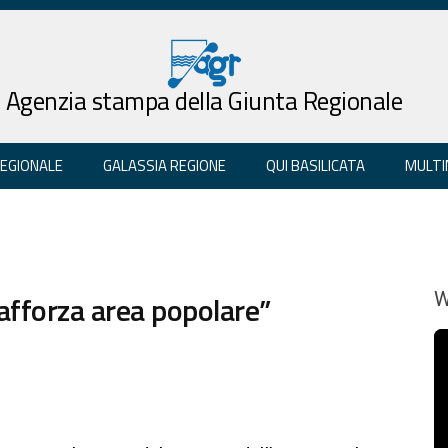
Agenzia stampa della Giunta Regionale
REGIONALE
GALASSIA REGIONE
QUI BASILICATA
MULTI
rafforza area popolare”
W