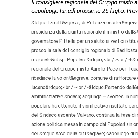
Il consigliere regionale del Gruppo misto an
capoluogo lunedì prossimo 25 luglio. Previst
&ldquo;La citt&agrave; di Potenza ospiter&agrave;
presidenza della giunta regionale il ministro dell
governatore Pittella per un saluto ai vertici istit
presso la sala del consiglio regionale di Basilicat
regionale&nbsp; Popolare&rdquo;.<br /><br />E&rsq
regionale del Gruppo misto Aurelio Pace per il qua
ribadisce la volont&agrave; comune di rafforzare q
lucano&rdquo;.<br /><br />&ldquo;Partendo dall&rs
amministrative &ndash; aggiunge – svoltesi in nume
popolare ha ottenuto il significativo risultato pe
del Sindaco uscente Valvano, continua la fase di
azione politica messa in campo dai Popolari sin or
dell&rsquo;Arco della citt&agrave; capoluogo di re