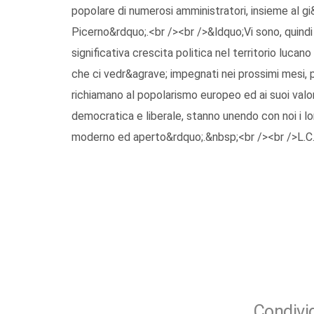
popolare di numerosi amministratori, insieme al
Picerno&rdquo;.<br /><br />&ldquo;Vi sono, quind
significativa crescita politica nel territorio luc
che ci vedr&agrave; impegnati nei prossimi mesi, p
richiamano al popolarismo europeo ed ai suoi valori
democratica e liberale, stanno unendo con noi i lo
moderno ed aperto&rdquo;.&nbsp;<br /><br />L.C.
Condivid