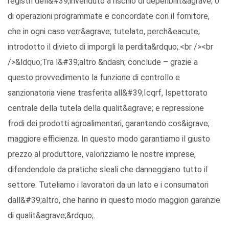
registri dell&#39;invenduto a rischio di deperibilit&agrave; o
di operazioni programmate e concordate con il fornitore,
che in ogni caso verr&agrave; tutelato, perch&eacute;
introdotto il divieto di imporgli la perdita&rdquo;.<br /><br
/>&ldquo;Tra l&#39;altro &ndash; conclude – grazie a
questo provvedimento la funzione di controllo e
sanzionatoria viene trasferita all&#39;Icqrf, Ispettorato
centrale della tutela della qualit&agrave; e repressione
frodi dei prodotti agroalimentari, garantendo cos&igrave;
maggiore efficienza. In questo modo garantiamo il giusto
prezzo al produttore, valorizziamo le nostre imprese,
difendendole da pratiche sleali che danneggiano tutto il
settore. Tuteliamo i lavoratori da un lato e i consumatori
dall&#39;altro, che hanno in questo modo maggiori garanzie
di qualit&agrave;&rdquo;.