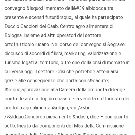
convegno &lsquo;Il mercato dell&#39;albicocca tra
presente e scenari futuri&rsquo;, al quale ha partecipato
Duccio Caccioni del Caab, Centro agro alimentare di
Bologna, insieme ad altri operatori del settore
ortofrutticolo lucano. Nel corso del convegno si &egrave;
discusso di accordi di filiera, marketing, valorizzazione e
turismo legati al territorio, oltre che della crisi di mercato in
cui versa oggi il settore. Crisi che potrebbe attenuarsi
grazie alle conseguenze che porta con s&eacute;
l&rsquo;approvazione alla Camera della proposta di legge
contro le aste a doppio ribasso e la vendita sottocosto dei
prodotti agroalimentari&rdquo;.<br /><br
/>&ldquo;Concordo pienamente &ndash; dice – con quanto
sottolineato dai componenti del M5s della Commissione
agricoltura della Camera. &lsquo;Con l&rsquo;approvazione