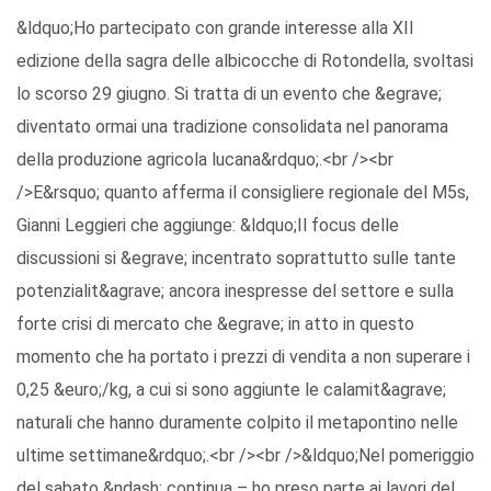
&ldquo;Ho partecipato con grande interesse alla XII
edizione della sagra delle albicocche di Rotondella, svoltasi
lo scorso 29 giugno. Si tratta di un evento che &egrave;
diventato ormai una tradizione consolidata nel panorama
della produzione agricola lucana&rdquo;.<br /><br
/>E&rsquo; quanto afferma il consigliere regionale del M5s,
Gianni Leggieri che aggiunge: &ldquo;Il focus delle
discussioni si &egrave; incentrato soprattutto sulle tante
potenzialit&agrave; ancora inespresse del settore e sulla
forte crisi di mercato che &egrave; in atto in questo
momento che ha portato i prezzi di vendita a non superare i
0,25 &euro;/kg, a cui si sono aggiunte le calamit&agrave;
naturali che hanno duramente colpito il metapontino nelle
ultime settimane&rdquo;.<br /><br />&ldquo;Nel pomeriggio
del sabato &ndash; continua – ho preso parte ai lavori del