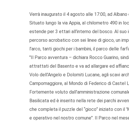
Verrà inaugurato il 4 agosto alle 17:00, ad Albano
Situato lungo la via Appia, al chilometro 490 in loc
estende per 3 ettari all’interno del bosco. Al suo
percorso acrobatico con sei linee di gioco, un impian
l’arco, tanti giochi per i bambini, il parco delle farf
"Il Parco avventura – dichiara Rocco Guarino, sind
attrattati del Basento e va ad allargare ed affianca
Volo dell’Angelo e Dolomiti Lucane, agli scavi arche
Campomaggiore, al Mondo di Federico di Castel 
Fortemente voluto dall’amministrazione comunale, 
Basilicata ed è inserito nella rete dei parchi avven
che completa il puzzle del “gioco” iniziato con il 
e operativo nel nostro comune". Il Parco nel mese d