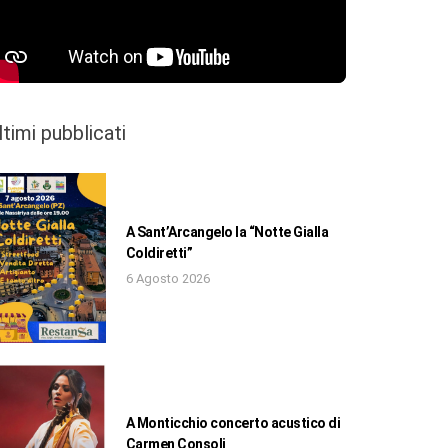
ltimi pubblicati
A Sant’Arcangelo la “Notte Gialla
Coldiretti”
6 Agosto 2026
A Monticchio concerto acustico di
Carmen Consoli