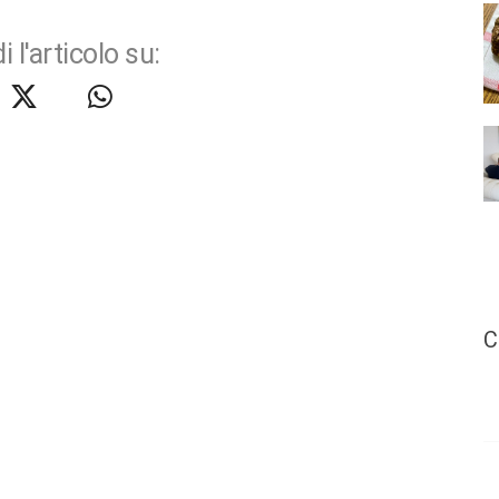
i l'articolo su:
C